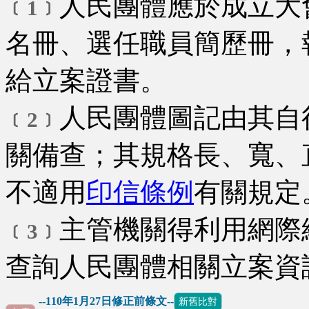
人民團體應於成立大
﹝1﹞
名冊、選任職員簡歷冊，
給立案證書。
人民團體圖記由其自
﹝2﹞
關備查；其規格長、寬、
不適用
印信條例
有關規定
主管機關得利用網際
﹝3﹞
查詢人民團體相關立案資
--110年1月27日修正前條文--
新舊比對