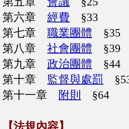
第五章
會議
§25
第六章
經費
§33
第七章
職業團體
§35
第八章
社會團體
§39
第九章
政治團體
§44
第十章
監督與處罰
§5
第十一章
附則
§64
【法規內容】