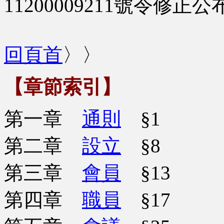
11200009211號令修正公
回頁首
〉〉
【章節索引】
第一章
通則
§1
第二章
設立
§8
第三章
會員
§13
第四章
職員
§17