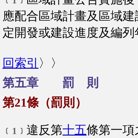
﹝1﹞
應配合區域計畫及區域建
定開發或建設進度及編列
回索引
〉〉
第五章 罰 則
第21條（罰則）
違反第
十五
條第一項
﹝1﹞