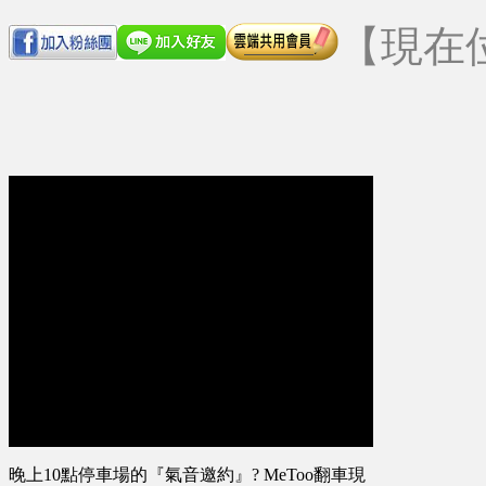
【現在
晚上10點停車場的『氣音邀約』? MeToo翻車現