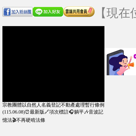
【現在
宗教團體以自然人名義登記不動產處理暫行條例
(115.06.08)⏰最新版🔗項次標註🎧躺平🎶音波記
憶法🎬不再硬啃法條