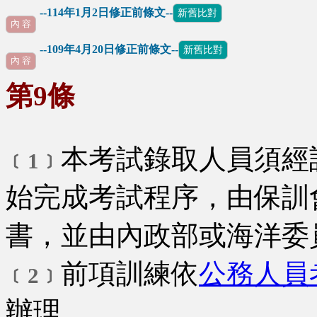
--114年1月2日修正前條文--
新舊比對
內 容
--109年4月20日修正前條文--
新舊比對
∪
內 容
第9條
本考試錄取人員須經
﹝1﹞
始完成考試程序，由保訓
書，並由內政部或海洋委
前項訓練依
公務人員
﹝2﹞
辦理。