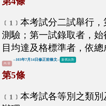
第4條
本考試分二試舉行，
﹝1﹞
測驗；第一試錄取者，始
目均達及格標準者，依總
--103年7月14日修正前條文--
新舊比對
內 容
第5條
本考試各等別之類別
﹝1﹞