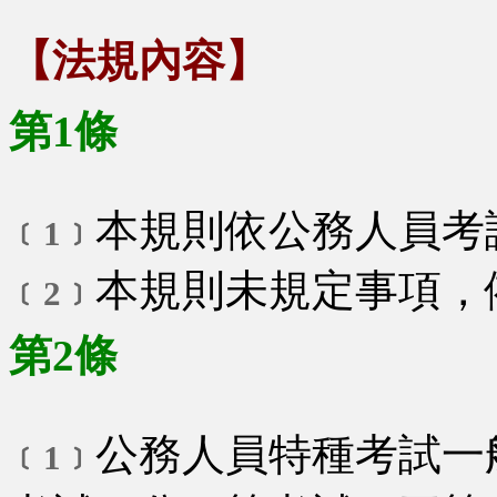
【法規內容】
第1條
本規則依公務人員考
﹝1﹞
本規則未規定事項，
﹝2﹞
第2條
公務人員特種考試一
﹝1﹞