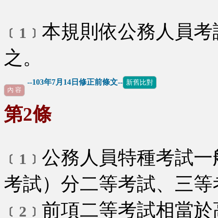
本規則依公務人員考
﹝1﹞
之。
--103年7月14日修正前條文--
新舊比對
內 容
第2條
公務人員特種考試一
﹝1﹞
考試）分二等考試、三等
前項二等考試相當於
﹝2﹞