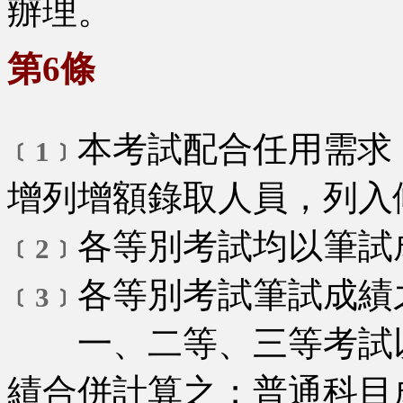
辦理。
第6條
本考試配合任用需求
﹝1﹞
增列增額錄取人員，列入
各等別考試均以筆試
﹝2﹞
各等別考試筆試成績
﹝3﹞
一、二等、三等考試以
績合併計算之；普通科目