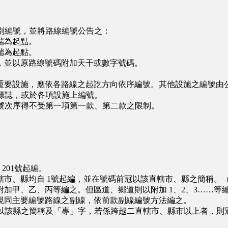
別編號，並將路線編號公告之：
端為起點。
端為起點。
並以原路線號碼附加天干或數字號碼。
要設施，應依各路線之起訖方向依序編號。其他設施之編號由
標誌，或於各項設施上編號。
號次序得不受第一項第一款、第二款之限制。
201號起編。
、縣均自 1號起編，並在號碼前冠以該直轄市、縣之簡稱。
甲、乙、丙等編之。但區道、鄉道則以附加 1、2、3……等
同主要編號路線之副線，依前款副線編號方法編之。
以該縣之簡稱及「專」字，若係跨越二直轄市、縣市以上者，則