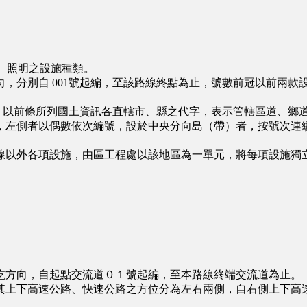
、照明之設施種類。
分別自 001號起編，至該路線終點為止，號數前冠以前兩款
處；以前條所列國土資訊各直轄市、縣之代字，表示管轄區道、鄉
左側者以偶數依次編號，設於中央分向島（帶）者，按號次連續
以外各項設施，由區工程處以該地區為一單元，將每項設施獨立
方向，自起點交流道０１號起編，至本路線終端交流道為止。
上下高速公路、快速公路之方位分為左右兩側，自右側上下高速