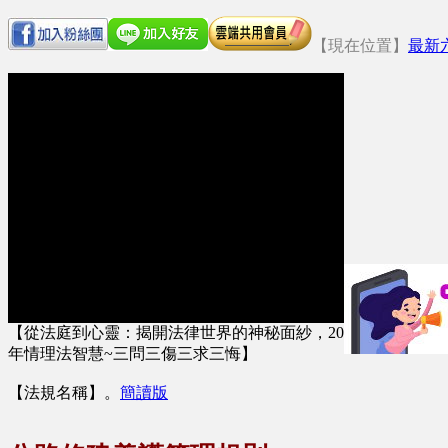
【現在位置】
最新
【從法庭到心靈：揭開法律世界的神秘面紗，20
年情理法智慧~三問三傷三求三悔】
【法規名稱】
。
簡讀版