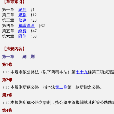
【章節索引】
第一章
總則
§1
第二章
規劃
§12
第三章
修建
§23
第四章
養護管理
§32
第五章
經費
§47
第六章
附則
§53
【法規內容】
第一章 總 則
第1條
本規則依公路法（以下簡稱本法）第
七十九
條第二項規定
﹝1﹞
第2條
本規則所稱公路，指本法
第二條
第一款所指之公路。
﹝1﹞
第3條
本規則所稱公路之規劃，指公路主管機關就其所管公路路
﹝1﹞
第4條