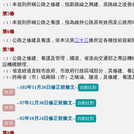
本規則所稱公路之修建，指新路線之興建、原路線之改善
﹝1﹞
第5條
本規則所稱公路之養護，指為維持公路原有效用及公路用
﹝1﹞
第6條
公路之修建及養護，依本法第
三十三
條所定各種技術規範
﹝1﹞
第7條
公路之修建、養護及管理，國道、省道由交通部之專設機
﹝1﹞
設機構辦理。
省道經過直轄市政府、市政府行政區域部分，其修建、養
﹝2﹞
跨兩省（市）或兩縣（市）之橋涵、隧道，其修建、養護
﹝3﹞
--102年11月26日修正前條文--
自動比對
內 容
--97年12月30日修正前條文--
自動比對
內 容
--92年10月24日修正前條文--
自動比對
∪
內 容
第8條