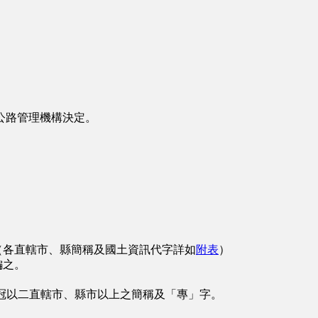
公路管理機構決定。
（各直轄市、縣簡稱及國土資訊代字詳如
附表
）
編之。
冠以二直轄市、縣市以上之簡稱及「專」字。