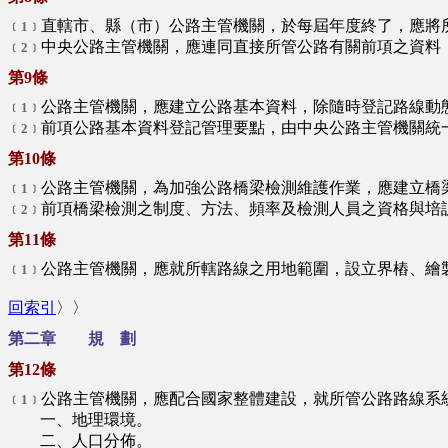
直轄市、縣（市）公路主管機關，於每屆年度終了，應將
﹝1﹞
中央公路主管機關，應連同直接所管公路有關前項之資料
﹝2﹞
第9條
公路主管機關，應建立公路基本資料，除隨時登記路線動
﹝1﹞
前項公路基本資料登記管理要點，由中央公路主管機關統
﹝2﹞
第10條
公路主管機關，為加強公路橋梁檢測維護作業，應建立橋
﹝1﹞
前項橋梁檢測之制度、方法、頻率及檢測人員之資格與培
﹝2﹞
第11條
公路主管機關，應就所轄路線之用地範圍，設立界樁、繪
﹝1﹞
回索引
〉〉
第二章 規 劃
第12條
公路主管機關，應配合國家整體建設，就所管公路路線系
﹝1﹞
一、地理環境。
二、人口分佈。