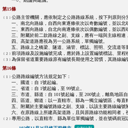
一○、結論與建議。
第15條
公路主管機關，應依制定之公路路線系統，按下列原則分
﹝1﹞
一、南北向路線，自西向東逐條依次以奇數編號，並以北
二、東西向路線，自北向南逐條依次以偶數編號，並以西
三、附屬於前二款路線之副、支線，應有一端與主線相連，
四、高架道路應視為另一公路系統，單獨編號。
五、路線上之橋梁、隧道、涵管、標誌、照明、交流道等重
前項路線及設施編號完成，應於路上設置編號標誌、里程
﹝2﹞
為保留省道重要路線原有編號長期使用之習慣，其路線編
﹝3﹞
第16條
公路路線編號方法規定如下：
﹝1﹞
一、國道：自 1號起編。
二、省道：自 1號起編，至 99號止。
三、市道、縣道：自 101號起編，至 200號止，離島地區自 
四、區道、鄉道：以一直轄市、縣為一獨立編號區，每直轄市
五、附屬於主要編號路線之副、支線，以該主要路線編號附加
六、在原路線上所建高架道路，且與原路線功能相同者，視
專用公路，以直轄市、縣為單位單獨編號，並在號碼前冠
﹝2﹞