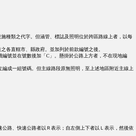
設施種類之代字。但涵管、標誌及照明位於跨區路線上者，以每
道之各直轄市、縣政府。並加列於前款編號之後。
編號並在號數後加「C」。懸掛於公路上方者，不在現地編
編成一組號碼。但主線路段原無照明，至上述地區附近主線上
公路、快速公路者以Ｒ表示；自左側上下者以Ｌ表示，然後依