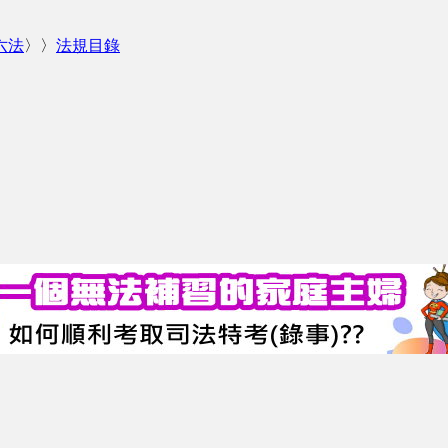
六法
〉〉
法規目錄