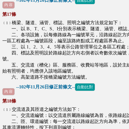
--102年11月26日修正前條文--
自動比對
內 容
第17條
橋梁、隧道、涵管、標誌、照明之編號方法規定如下：
﹝1﹞
一、以 B、T、C、S、I分別表示橋梁、隧道、涵管、標誌
二、各項設施，以每條路線為一編號單元，沿路線起訖方向，
一區工程處為一編號區段，編至該路終點或工程處區界為止。
三、以 1、2、3、4、5等表示公路管理單位之各區工程
四、標誌及照明設於路線起訖方向右側者以奇數依次編號，
號。
五、交流道（槽化）區、服務區、收費站等地區，設於主線
始有照明者，均應併入該地區編號。
六、高架道路不按橋梁編號方法編號。
--102年11月26日修正前條文--
自動比對
內 容
第18條
交流道及其匝道之編號方法如下：
﹝1﹞
一、交流道編號：以交流道所屬路線編號為首，依路線起訖
二、匝、環道編號：每一交流道以路線起訖方向為準，依其
其車流運轉特性，按下列原則編號：