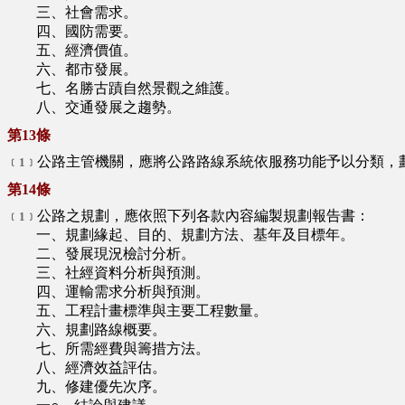
三、社會需求。
四、國防需要。
五、經濟價值。
六、都市發展。
七、名勝古蹟自然景觀之維護。
八、交通發展之趨勢。
第13條
公路主管機關，應將公路路線系統依服務功能予以分類，
﹝1﹞
第14條
公路之規劃，應依照下列各款內容編製規劃報告書：
﹝1﹞
一、規劃緣起、目的、規劃方法、基年及目標年。
二、發展現況檢討分析。
三、社經資料分析與預測。
四、運輸需求分析與預測。
五、工程計畫標準與主要工程數量。
六、規劃路線概要。
七、所需經費與籌措方法。
八、經濟效益評估。
九、修建優先次序。