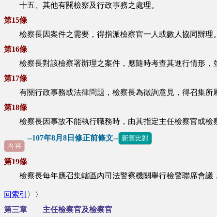
十五、其他有關檢察及行政事務之處理。
第15條
檢察長因案件之需要，得指派檢察官一人或數人協同辦理
第16條
檢察長對該檢察署辦理之案件，應隨時考查其進行情形，
第17條
有關行政事務或法律問題，檢察長為徵詢意見，得召集所屬
第18條
檢察長因事故不能執行職務時，由其指定主任檢察官或檢察
--107年8月8日修正前條文--
新舊比對
內 容
第19條
檢察長每年應召集轄區內司法警察機關舉行檢警聯席會議
回索引
〉〉
第三章 主任檢察官及檢察官