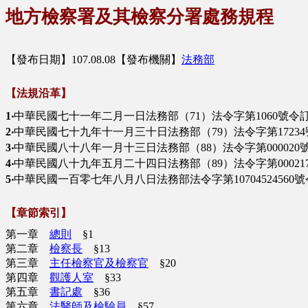
地方檢察署及其檢察分署處務規程
【發布日期】107.08.08【發布機關】
法務部
【法規沿革】
1‧
中華民國七十一年二月一日法務部（71）法令字第1060號令
2‧
中華民國七十九年十一月三十日法務部（79）法令字第1723
3‧
中華民國八十八年一月十三日法務部（88）法令字第000020
4‧
中華民國八十九年五月二十四日法務部（89）法令字第000217號
5‧
中華民國一百零七年八月八日法務部法令字第1070452456
【章節索引】
第一章
總則
§1
第二章
檢察長
§13
第三章
主任檢察官及檢察官
§20
第四章
觀護人室
§33
第五章
書記處
§36
第六章
法醫師及檢驗員
§57