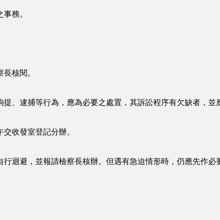
之事務。
察長核閱。
提、逮捕等行為，應為必要之處置，其訴訟程序有欠缺者，並
交收發室登記分辦。
行迴避，並報請檢察長核辦。但遇有急迫情形時，仍應先作必