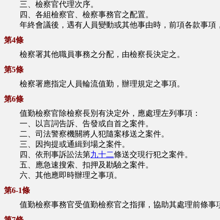
三、檢察官代理次序。
四、各組檢察官、檢察事務官之配置。
年終會議後，遇有人員變動或其他事由時，前項各款事項
第4條
檢察署其他職員事務之分配，由檢察長決定之。
第5條
檢察署應指定人員輪流值勤，辦理規定之事項。
第6條
值勤檢察官除檢察長別有決定外，應處理左列事項：
一、以言詞告訴、告發或自首之案件。
二、司法警察機關將人犯隨案移送之案件。
三、因拘提或通緝到場之案件。
四、依刑事訴訟法第
九十二
條送交現行犯之案件。
五、應急速搜索、扣押及勘驗之案件。
六、其他應即時辦理之事項。
第6-1條
值勤檢察事務官受值勤檢察官之指揮，協助其處理前條事
第7條