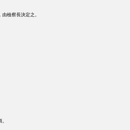
，由檢察長決定之。
項。