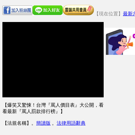
【現在位置】
最新
【爆笑又驚悚！台灣『罵人價目表』大公開，看
看最新『罵人罰款排行榜』】
【法規名稱】
。
簡讀版
。
法律用語辭典