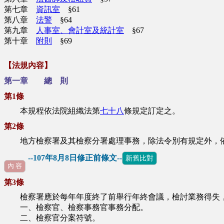
第七章
資訊室
§61
第八章
法警
§64
第九章
人事室、會計室及統計室
§67
第十章
附則
§69
【法規內容】
第一章 總 則
第1條
本規程依法院組織法第
七十八
條規定訂定之。
第2條
地方檢察署及其檢察分署處理事務，除法令別有規定外，
--107年8月8日修正前條文--
新舊比對
內 容
第3條
檢察署應於每年年度終了前舉行年終會議，檢討業務得失，
一、檢察官、檢察事務官事務分配。
二、檢察官分案符號。