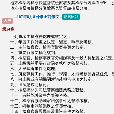
地方檢察署檢察長監督該檢察署及其檢察分署與看守所、
地方檢察署檢察分署檢察長監督該檢察分署。
--107年8月8日修正前條文--
新舊比對
內 容
第14條
下列事項由檢察長處理或核定之：
一、年度工作計畫之決定、變更、執行及考核。
二、主任檢察官、檢察官辦案書類之核定。
三、重要行政文稿之核判。
四、檢察官、檢察事務官分組辦事及一般人員配置之核定
五、上級機關重要行政函令執行之監督考核。
六、人民陳訴事件之處理。
七、所屬職員工作、操行、學識、才能考核監督及任免、
八、向上級或有關機關建議或報告事項之核定。
九、律師懲戒之移付。
十、檢察機關與司法警察機關業務之聯繫。
十一、有關觀護業務之督導考核。
十二、檢察官協助國家賠償事件之督導考核。
十三、鄉鎮市調解業務之督導考核。
十四、檢察官參與民事及非訟事件之監督。