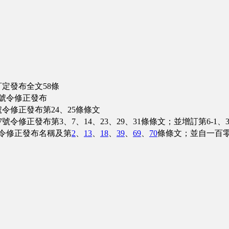
訂定發布全文58條
4號令修正發布
號令修正發布第24、25條條文
令修正發布第3、7、14、23、29、31條條文；並增訂第6-1、32
0號令修正發布名稱及第
2
、
13
、
18
、
39
、
69
、
70
條條文；並自一百