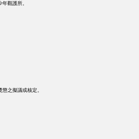
少年觀護所。
。
獎懲之擬議或核定。