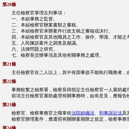
第20條
主任檢察官掌理左列事項：
一、本組事務之監督。
二、本組檢察官辦案書類之審核。
三、本組檢察官承辦案件行政文稿之審核或決行。
四、本組檢察官及其他職員之工作、操作、學識、才能之
五、人民陳訴案件之調查及擬議。
六、法律問題之研究。
七、檢察長交辦事項及其他有關事務之處理。
第21條
主任檢察官在二人以上，其中有因事故不能執行職務者，由
第22條
事務較繁之檢察署，檢察長得指定主任檢察官一人襄助處
前項主任檢察官襄助處理有關事務時，如有意見，應報告
第23條
檢察官、檢察事務官之職掌依
法院組織法
、
刑事訴訟法
及
檢察官辦理案件，應遵照有關辦案期限之規定，檢察事務官
第24條