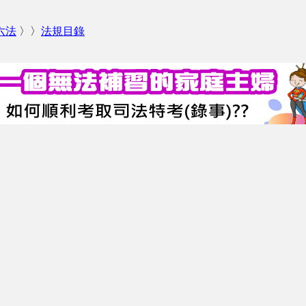
六法
〉〉
法規目錄