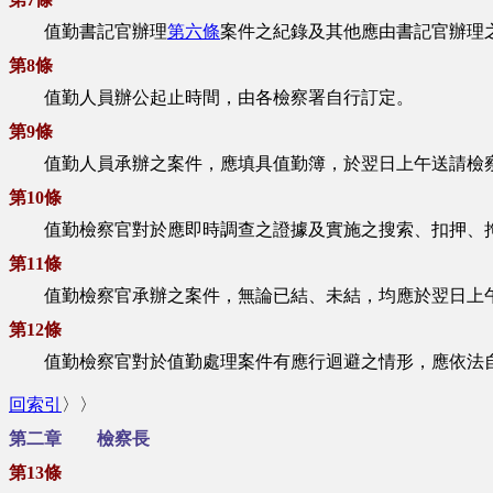
值勤書記官辦理
第六條
案件之紀錄及其他應由書記官辦理
第8條
值勤人員辦公起止時間，由各檢察署自行訂定。
第9條
值勤人員承辦之案件，應填具值勤簿，於翌日上午送請檢
第10條
值勤檢察官對於應即時調查之證據及實施之搜索、扣押、拘
第11條
值勤檢察官承辦之案件，無論已結、未結，均應於翌日上午
第12條
值勤檢察官對於值勤處理案件有應行迴避之情形，應依法自
回索引
〉〉
第二章 檢察長
第13條