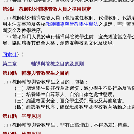
﹝2﹞
第9點 教師以外輔導管教人員之準用規定
教師以外輔導管教人員（包括兼任教師、代理教師、代課
﹝1﹞
用本注意事項及各校
教師輔導與管教學生辦法
之規定，辦理輔
園安全及教學秩序。
前項準用人員於執行輔導與管教學生前，宜先經適當之學
﹝2﹞
展、協助培養其健全人格，創造友善校園文化及環境。
回索引
〉〉
第二章 輔導與管教之目的及原則
第10點 輔導與管教學生之目的
教師輔導與管教學生之目的，包括：
﹝1﹞
（一）增進學生良好行為及習慣，減少學生不良行為及習慣
（二）培養學生自尊尊人、自治自律之處世態度。
（三）維護校園安全，避免學生受到霸凌及其他危害。
（四）維護教學秩序，確保班級教學及學校教育活動之正
第11點 平等原則
教師輔導與管教學生，非有正當理由，不得為差別待遇。
﹝1﹞