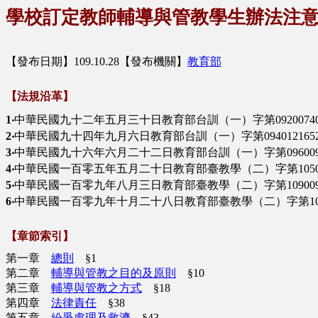
學校訂定教師輔導與管教學生辦法注
【發布日期】109.10.28【發布機關】
教育部
【法規沿革】
1‧
中華民國九十二年五月三十日教育部台訓（一）字第0920074
2‧
中華民國九十四年九月六日教育部台訓（一）字第09401216
3‧
中華民國九十六年六月二十二日教育部台訓（一）字第096009
4‧
中華民國一百零五年五月二十日教育部臺教學（二）字第10500
5‧
中華民國一百零九年八月三日教育部臺教學（二）字第1090096
6‧
中華民國一百零九年十月二十八日教育部臺教學（二）字第1090
【章節索引】
第一章
總則
§1
第二章
輔導與管教之目的及原則
§10
第三章
輔導與管教之方式
§18
第四章
法律責任
§38
第五章
紛爭處理及救濟
§43