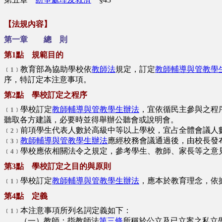
【法規內容】
第一章 總 則
第1點 規範目的
教育部為協助學校依
教師法
規定，訂定
教師輔導與管教學
﹝1﹞
序，特訂定本注意事項。
第2點 學校訂定之程序
學校訂定
教師輔導與管教學生辦法
，宜依循民主參與之程
﹝1﹞
聽取各方建議，必要時並得舉辦公聽會或說明會。
前項學生代表人數於高級中等以上學校，宜占全體會議人
﹝2﹞
教師輔導與管教學生辦法
應經校務會議通過後，由校長發
﹝3﹞
學校應依相關法令之規定，參考學生、教師、家長等之意
﹝4﹞
第3點 學校訂定之目的與原則
學校訂定
教師輔導與管教學生辦法
，應本於教育理念，依
﹝1﹞
第4點 定義
本注意事項所列名詞定義如下：
﹝1﹞
（一）教師：指教師法
第三條
所稱於公立及已立案之私立