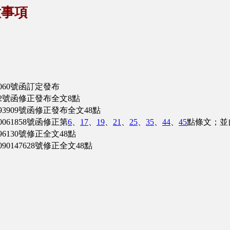
意事項
060號函訂定發布
52號函修正發布全文8點
3909號函修正發布全文48點
61858號函修正第
6
、
17
、
19
、
21
、
25
、
35
、
44
、
45
點條文；並
130號修正全文48點
147628號修正全文48點