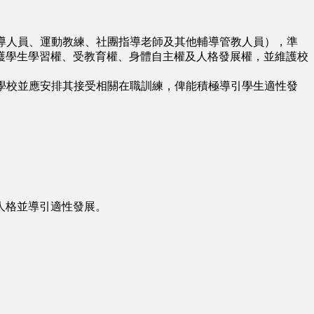
導人員、運動教練、社團指導老師及其他輔導管教人員），準
護學生學習權、受教育權、身體自主權及人格發展權，並維護校
學校並應安排其接受相關在職訓練，俾能積極導引學生適性發
人格並導引適性發展。