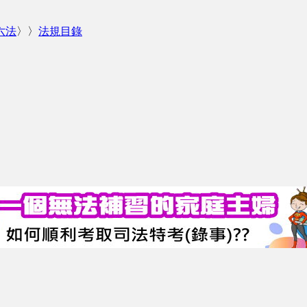
六法
〉〉
法規目錄