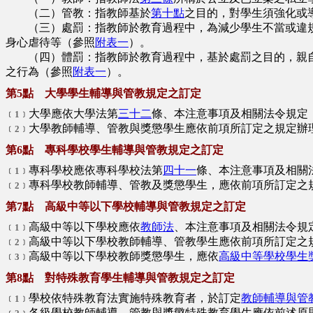
（二）管教：指教師基於
第十點
之目的，對學生須強化或
（三）處罰：指教師於教育過程中，為減少學生不當或違規
身心虐待等（參照
附表一
）。
（四）體罰：指教師於教育過程中，基於處罰之目的，親自
之行為（參照
附表一
）。
第5點 大學學生輔導與管教規定之訂定
大學應依大學法第
三十二
條、本注意事項及相關法令規定
﹝1﹞
大學教師輔導、管教與獎懲學生應依前項所訂定之規定辦
﹝2﹞
第6點 專科學校學生輔導與管教規定之訂定
專科學校應依專科學校法第
四十一
條、本注意事項及相關
﹝1﹞
專科學校教師輔導、管教及獎懲學生，應依前項所訂定之
﹝2﹞
第7點 高級中等以下學校輔導與管教規定之訂定
高級中等以下學校應依
教師法
、本注意事項及相關法令規
﹝1﹞
高級中等以下學校教師輔導、管教學生應依前項所訂定之
﹝2﹞
高級中等以下學校教師獎懲學生，應依
高級中等學校學生
﹝3﹞
第8點 對特殊教育學生輔導與管教規定之訂定
學校依特殊教育法實施特殊教育者，於訂定
教師輔導與管
﹝1﹞
各級學校教師輔導、管教與獎懲特殊教育學生應依前述原