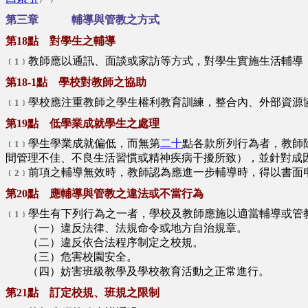
第三章 輔導與管教之方式
第18點 對學生之輔導
教師應以通訊、面談或家訪等方式，對學生實施生活輔導
﹝1﹞
第18-1點 學校對教師之協助
學校應注重教師之學生權利教育訓練，整合內、外部資源
﹝1﹞
第19點 低學業成就學生之處理
學生學業成就偏低，而無第
二十
點各款所列行為者，教師
﹝1﹞
間管理不佳、不良生活習慣或精神疾病干擾所致），並針對成
前項之輔導無效時，教師認為應進一步輔導時，得以書面
﹝2﹞
第20點 應輔導與管教之違法或不當行為
學生有下列行為之一者，學校及教師應施以適當輔導或管
﹝1﹞
（一）違反法律、法規命令或地方自治規章。
（二）違反依合法程序制定之校規。
（三）危害校園安全。
（四）妨害班級教學及學校教育活動之正常進行。
第21點 訂定校規、班規之限制