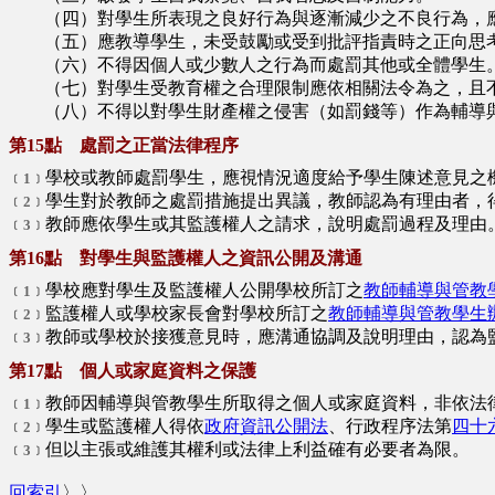
（四）對學生所表現之良好行為與逐漸減少之不良行為，應
（五）應教導學生，未受鼓勵或受到批評指責時之正向思考
（六）不得因個人或少數人之行為而處罰其他或全體學生
（七）對學生受教育權之合理限制應依相關法令為之，且不
（八）不得以對學生財產權之侵害（如罰錢等）作為輔導與
第15點 處罰之正當法律程序
學校或教師處罰學生，應視情況適度給予學生陳述意見之
﹝1﹞
學生對於教師之處罰措施提出異議，教師認為有理由者，
﹝2﹞
教師應依學生或其監護權人之請求，說明處罰過程及理由
﹝3﹞
第16點 對學生與監護權人之資訊公開及溝通
學校應對學生及監護權人公開學校所訂之
教師輔導與管教
﹝1﹞
監護權人或學校家長會對學校所訂之
教師輔導與管教學生
﹝2﹞
教師或學校於接獲意見時，應溝通協調及說明理由，認為
﹝3﹞
第17點 個人或家庭資料之保護
教師因輔導與管教學生所取得之個人或家庭資料，非依法
﹝1﹞
學生或監護權人得依
政府資訊公開法
、行政程序法第
四十
﹝2﹞
但以主張或維護其權利或法律上利益確有必要者為限。
﹝3﹞
回索引
〉〉