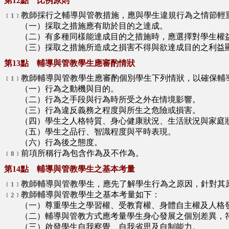
第12點 比例原則
教師採行之輔導與管教措施，應與學生違規行為之情節輕
﹝1﹞
（一）採取之措施應有助於目的之達成。
（二）有多種同樣能達成目的之措施時，應選擇對學生權
（三）採取之措施所造成之損害不得與欲達成目的之利益
第13點 輔導與管教學生應審酌情狀
教師輔導與管教學生應審酌個別學生下列情狀，以確保輔
﹝1﹞
（一）行為之動機與目的。
（二）行為之手段與行為時所受之外在情境影響。
（三）行為違反義務之程度與所生之危險或損害。
（四）學生之人格特質、身心健康狀況、生活狀況與家庭
（五）學生之品行、智識程度與平時表現。
（六）行為後之態度。
前項所稱行為包含作為及不作為。
﹝8﹞
第14點 輔導與管教學生之基本考量
教師輔導與管教學生，應先了解學生行為之原因，針對其
﹝1﹞
教師輔導與管教學生之基本考量如下：
﹝2﹞
（一）尊重學生之學習權、受教育權、身體自主權及人格
（二）輔導與管教方式應考量學生身心發展之個別差異，符
（三）啟發學生自我察覺、自我省思及自制能力。