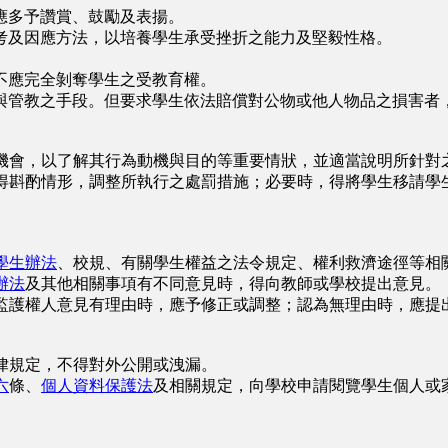
多予讚賞、鼓勵及表揚。
及因應方法，以培養學生承受挫折之能力及堅毅性格。
。
應完全剝奪學生之受教育權。
管教之手段。但要求學生依法賠償對公物或他人物品之損害者
機會，以了解其行為動機與目的等重要情狀，並適當說明所針對
得斟酌情形，調整所執行之處罰措施；必要時，得將學生移請學
。
學生辦法
、校規、有關學生權益之法令規定、權利救濟途徑等相
辦法
及其他相關事項有不同意見時，得向教師或學校提出意見。
監護權人意見有理由時，應予修正或調整；認為無理由時，應提
律規定，不得對外公開或洩漏。
六
條、
個人資料保護法
及相關規定，向學校申請閱覽學生個人或