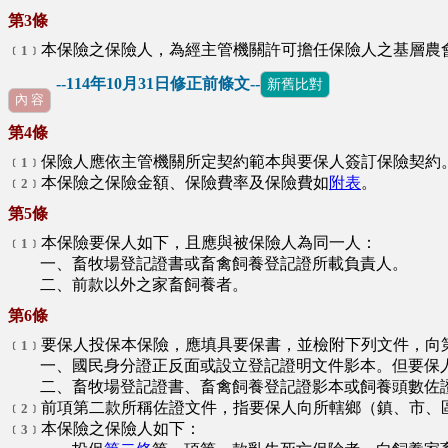
第3條
本保險之保險人，為經主管機關許可擔任保險人之基層農
﹝1﹞
--114年10月31日修正前條文--
新舊比對
內 容
第4條
保險人應依主管機關所定契約範本與要保人簽訂保險契約
﹝1﹞
本保險之保險金額、保險費率及保險費如
附表
。
﹝2﹞
第5條
本保險要保人如下，且應與被保險人為同一人：
﹝1﹞
一、畜牧場登記證書或畜禽飼養登記證所載負責人。
二、前款以外之家畜飼養者。
第6條
要保人投保本保險，應填具要保書，並檢附下列文件，向
﹝1﹞
一、國民身分證正反面或設立登記證明文件影本。但要保人
二、畜牧場登記證書、畜禽飼養登記證影本或飼養頭數佐證
前項第二款所稱佐證文件，指要保人向所轄鄉（鎮、市、
﹝2﹞
本保險之保險人如下：
﹝3﹞