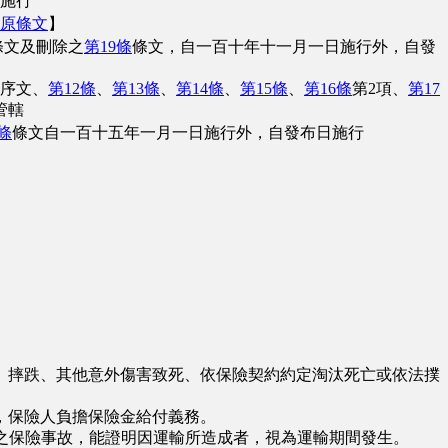
日施行
原條文
】
條文及刪除之
第19條
條文，自一百十年十一月一日施行外，自發
序文、
第12條
、
第13條
、
第14條
、
第15條
、
第16條
第2項、
第17
管轄
條
條文自一百十五年一月一日施行外，自發布日施行
摔跌、其他意外傷害致死、依保險契約約定淘汰死亡或依法撲
，保險人負擔保險金給付義務。
之保險事故，能證明因運輸所造成者，視為運輸期間發生。