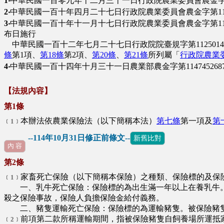
1‧
中華民國一百零九年十二月三十一日行政院農業委員會農金字第1
2‧
中華民國一百十年四月二十七日行政院農業委員會農金字第1105
3‧
中華民國一百十年十一月十七日行政院農業委員會農金字第1105
布日施行
中華民國一百十二年七月二十七日行政院院臺規字第1125014
條
第1項、
第18條
第2項、
第20條
、
第21條
所列屬「
行政院農業
4‧
中華民國一百十四年十月三十一日農業部農金字第11474526
【法規內容】
第1條
本辦法依農業保險法（以下簡稱本法）
第七條
第一項及
第
﹝1﹞
--114年10月31日修正前條文--
新舊比對
內 容
第2條
家畜死亡保險（以下簡稱本保險）之種類、保險標的及保
﹝1﹞
一、乳牛死亡保險：保險標的為出生滿一年以上在養乳牛。
殺之保險事故，保險人負擔保險金給付義務。
二、豬隻運輸死亡保險：保險標的為運輸豬隻。被保險豬隻
前項第二款所稱運輸期間，指被保險豬隻自飼養場所運抵
﹝2﹞