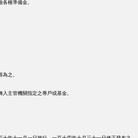
險各種準備金。
得為之。
轉入主管機關指定之專戶或基金。
百十年十一月一日施行，一百十四年十月三十一日修正發布之