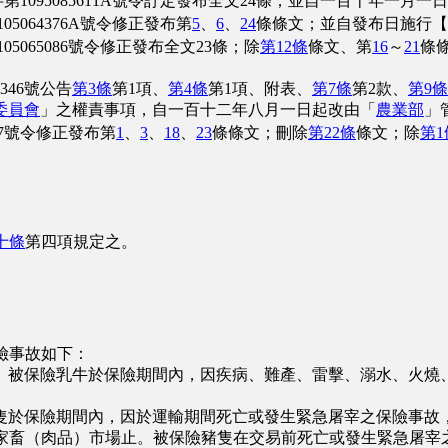
095085611A號令訂定發布全文24條；並自一百十年一月一
064376A號令修正發布第
5
、
6
、
24
條條文；並自發布日施行【
065086號令修正發布全文23條；除
第12條
條文、第
16
～
21
條
346號公告
第3條
第1項、
第4條
第1項、附表、
第7條
第2款、
第9條
委員會
」之權責事項，自一百十二年八月一日起改由「
農業部
」
87號令修正發布第
1
、
3
、
18
、
23
條條文；刪除
第22條
條文；除
第1
十條
第四項規定之。
險事故如下：
被保險乳牛於保險期間內，因疾病、難產、雷擊、溺水、火燒、
於保險期間內，因於運輸期間死亡或發生緊急屠宰之保險事故
家畜（肉品）市場止。被保險豬隻在交易前死亡或發生緊急屠宰