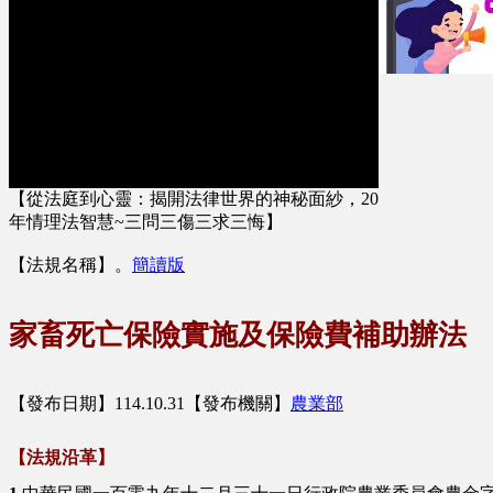
【從法庭到心靈：揭開法律世界的神秘面紗，20
年情理法智慧~三問三傷三求三悔】
【法規名稱】
。
簡讀版
家畜死亡保險實施及保險費補助辦法
【發布日期】114.10.31【發布機關】
農業部
【法規沿革】