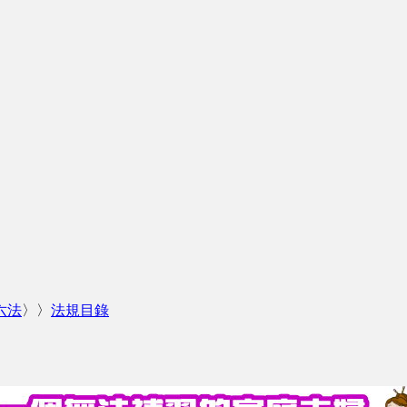
六法
〉〉
法規目錄