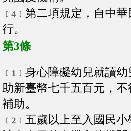
第二項規定，自中華
﹝4﹞
行。
第3條
身心障礙幼兒就讀幼
﹝1﹞
助新臺幣七千五百元，不
補助。
五歲以上至入國民小
﹝2﹞