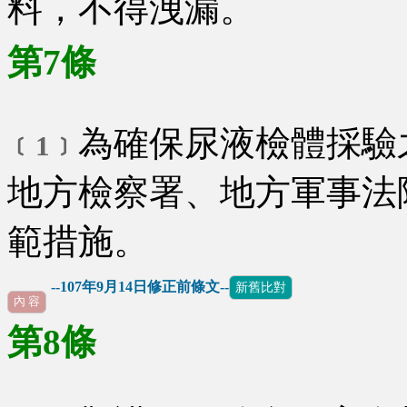
料，不得洩漏。
第7條
為確保尿液檢體採驗
﹝1﹞
地方檢察署、地方軍事法
範措施。
--107年9月14日修正前條文--
新舊比對
內 容
第8條