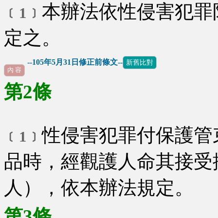
本辦法依性侵害犯罪
﹝1﹞
定之。
--105年5月31日修正前條文--
新舊比對
內 容
第2條
性侵害犯罪付保護管
﹝1﹞
品時，經觀護人命其接受
人），依本辦法規定。
第3條