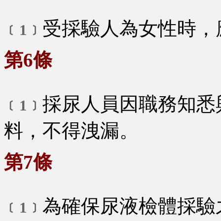
受採驗人為女性時，
﹝1﹞
第6條
採尿人員因職務知悉
﹝1﹞
料，不得洩漏。
第7條
為確保尿液檢體採驗
﹝1﹞