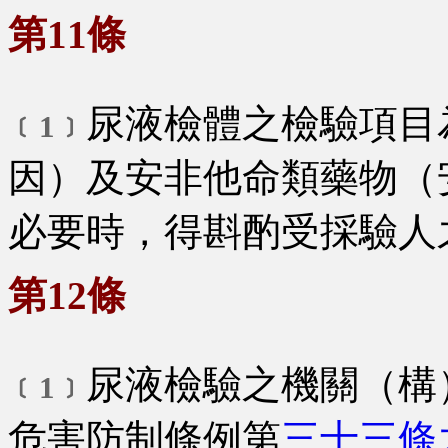
第11條
尿液檢體之檢驗項目
﹝1﹞
因）及安非他命類藥物（
必要時，得斟酌受採驗人
第12條
尿液檢驗之機關（構
﹝1﹞
危害防制條例第
三十三條