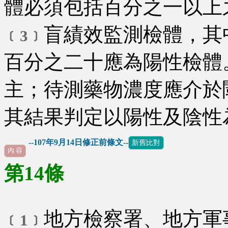
體必須包括百分之一以上
盲績效監測檢體，其
﹝3﹞
百分之二十應為陽性檢體
主；待測藥物濃度應介於
其結果判定以陽性及陰性
--107年9月14日修正前條文--
新舊比對
內 容
第14條
地方檢察署、地方軍
﹝1﹞