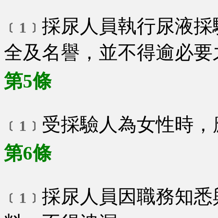
採尿人員執行尿液採
﹝1﹞
全及名譽，並不得逾必要
第5條
受採驗人為女性時，
﹝1﹞
第6條
採尿人員因職務知悉
﹝1﹞