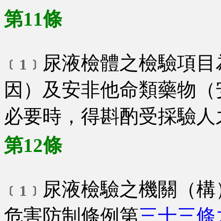
第11條
尿液檢體之檢驗項目
﹝1﹞
因）及安非他命類藥物（
必要時，得斟酌受採驗人
第12條
尿液檢驗之機關（構
﹝1﹞
危害防制條例第
三十三條