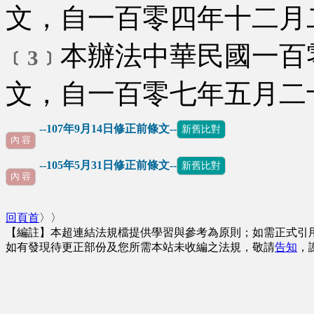
文，自一百零四年十二月
本辦法中華民國一百
﹝3﹞
文，自一百零七年五月二
--107年9月14日修正前條文--
新舊比對
內 容
--105年5月31日修正前條文--
新舊比對
內 容
回頁首
〉〉
【編註】本超連結法規檔提供學習與參考為原則；如需正式引
如有發現待更正部份及您所需本站未收編之法規，敬請
告知
，