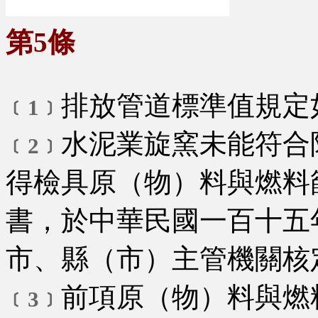
第5條
排放管道標準值規定
﹝1﹞
水泥業旋窯未能符合
﹝2﹞
得檢具原（物）料與燃料
書，於中華民國一百十五
市、縣（市）主管機關核
前項原（物）料與燃
﹝3﹞