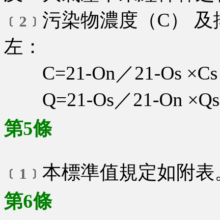
污染物濃度（C） 及
﹝2﹞
左：
C=21-On／21-Os ×Cs
Q=21-Os／21-On ×Qs
第5條
本標準值規定如附表
﹝1﹞
第6條