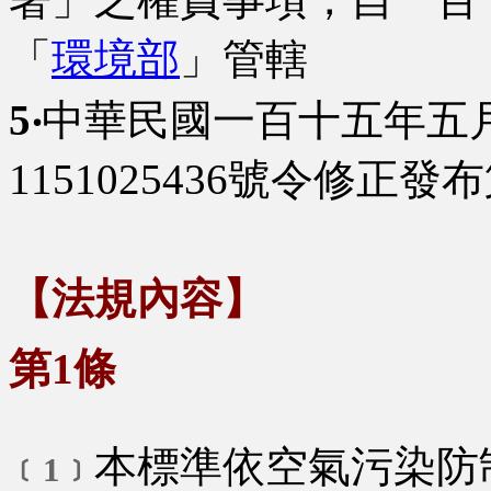
「
環境部
」管轄
5‧
中華民國一百十五年五
1151025436號令修正發
【法規內容】
第1條
本標準依空氣污染防
﹝1﹞