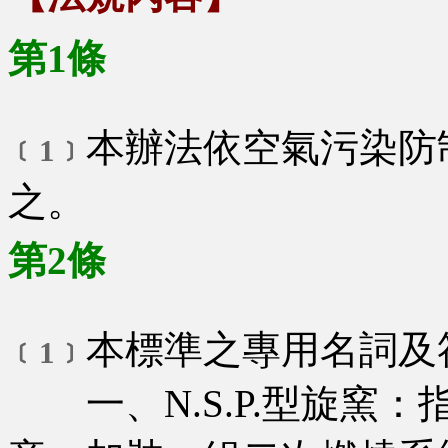
第1條
本辦法依空氣污染防
﹝1﹞
之。
第2條
本標準之專用名詞及
﹝1﹞
一、N.S.P.型旋窯