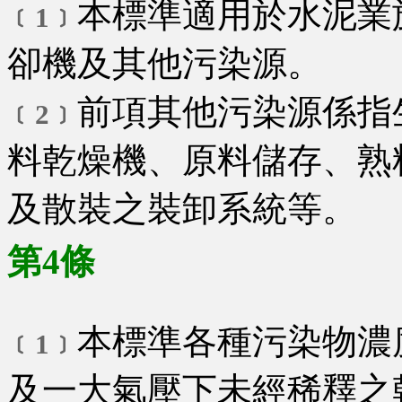
本標準適用於水泥業
﹝1﹞
卻機及其他污染源。
前項其他污染源係指
﹝2﹞
料乾燥機、原料儲存、熟
及散裝之裝卸系統等。
第4條
本標準各種污染物濃
﹝1﹞
及一大氣壓下未經稀釋之