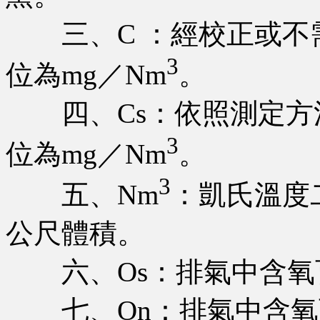
三、C ：經校正或不
3
位為mg／Nm
。
四、Cs：依照測定方
3
位為mg／Nm
。
3
五、Nm
：凱氏溫度
公尺體積。
六、Os：排氣中含氧
七、On：排氣中含氧