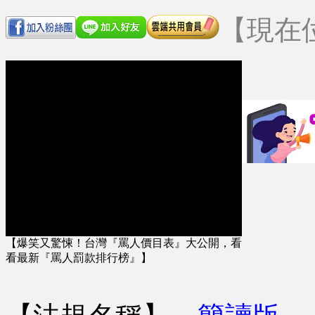
【現在
【爆笑又驚悚！台灣『罵人價目表』大公開，看
看最新『罵人罰款排行榜』】