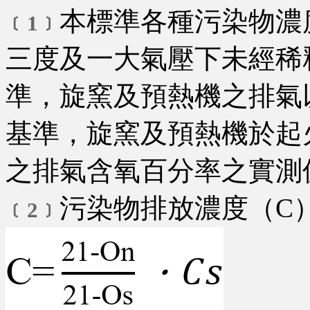
本標準各種污染物濃
﹝1﹞
三度及一大氣壓下未經稀
準，旋窯及預熱機之排氣
基準，旋窯及預熱機於起
之排氣含氧百分率之實測
污染物排放濃度（C
﹝2﹞