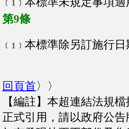
本標準未規定事項適
﹝1﹞
第9條
本標準除另訂施行日
﹝1﹞
回頁首
〉〉
【編註】本超連結法規檔
正式引用，請以政府公告