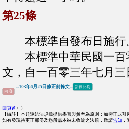
第25條
本標準自發布日施行
本標準中華民國一百零
文，自一百零三年七月三
--103年6月25日修正前條文--
新舊比對
內 容
回頁首
〉〉
【編註】本超連結法規檔提供學習與參考為原則；如需正式引
如有發現待更正部份及您所需本站未收編之法規，敬請
告知
，