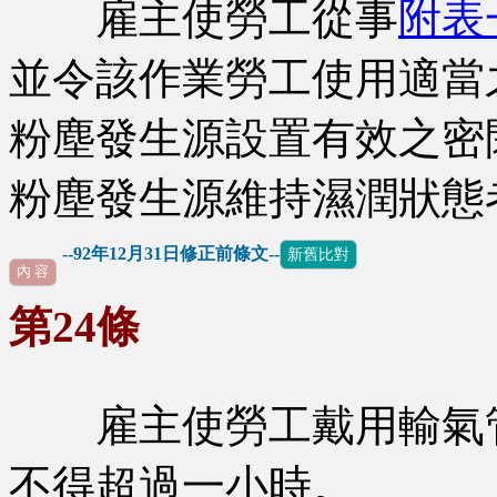
雇主使勞工從事
附表
並令該作業勞工使用適當
粉塵發生源設置有效之密
粉塵發生源維持濕潤狀態
--92年12月31日修正前條文--
新舊比對
內 容
第24條
雇主使勞工戴用輸氣管
不得超過一小時。