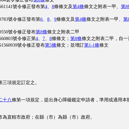
61141號令修正發布第
4
、
8
條條文及
第4條
條文之附表一甲、
第8
783號令修正發布第
6
、
8
、
9
條條文及
第4條
條文之附表一甲、
第
550號令修正發布
第8條
條文之附表二甲
0803號令修正第
4
、
7
、
8
條條文；
第8條
條文之附表二甲，自一
560939號令修正發布
第5條
條文；並增訂
第1-1條
條文
第三項規定訂定之。
二十八
條第一項規定，提出身心障礙鑑定申請者，準用或適用本
市為直轄市政府；在縣（市）為縣（市）政府。