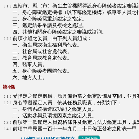
直轄市、縣（市）衛生主管機關得設身心障礙者鑑定審議
﹝1﹞
一、身心障礙鑑定機構（以下稱鑑定機構）或專業人員之
二、身心障礙需重新鑑定之指定。
三、鑑定結果爭議及複檢之處理。
四、其他相關身心障礙鑑定之審議或諮詢。
前項小組之委員，由下列人員組成：
﹝2﹞
一、衛生局或衛生福利局代表。
二、社會局或社會處代表。
三、教育局或教育處代表。
四、醫事人員。
五、身心障礙者團體代表。
六、地方人士。
第4條
受指定之鑑定機構，應具備適當之鑑定設備及空間，並具
﹝1﹞
身心障礙鑑定人員，依其任務及職責，分類如下：
﹝2﹞
一、身體系統構造或功能之鑑定人員。
二、活動參與及環境因素之鑑定人員。
前項第一款鑑定人員資格條件及鑑定方法與鑑定工具，規
﹝3﹞
前項中華民國一百十一年九月二十日修正發布之附表一甲
﹝4﹞