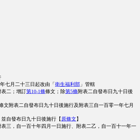
行
年七月二十三日起改由「
衛生福利部
」管轄
附表二；增訂
第10-1條
條文；除
第5條
附表二自發布日九十日後
條文附表二自發布日九十日後施行及附表三自一百零一年七月
；並自發布日九十日後施行【
原條文
】
附表三，自一百十年四月一日施行、附表二乙，自一百十一年一