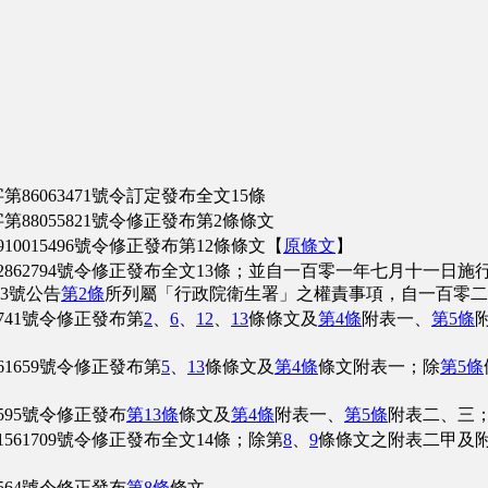
6063471號令訂定發布全文15條
8055821號令修正發布第2條條文
015496號令修正發布第12條條文【
原條文
】
862794號令修正發布全文13條；並自一百零一年七月十一日施
3號公告
第2條
所列屬「行政院衛生署」之權責事項，自一百零二
741號令修正發布第
2
、
6
、
12
、
13
條條文及
第4條
附表一、
第5條
1659號令修正發布第
5
、
13
條條文及
第4條
條文附表一；除
第5條
595號令修正發布
第13條
條文及
第4條
附表一、
第5條
附表二、三
61709號令修正發布全文14條；除第
8
、
9
條條文之附表二甲及
564號令修正發布
第8條
條文