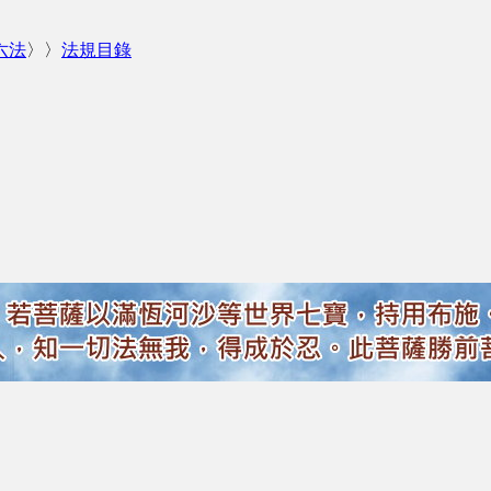
六法
〉〉
法規目錄