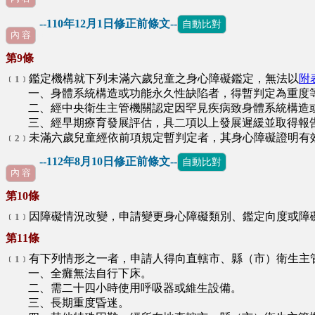
--110年12月1日修正前條文--
自動比對
∪
內 容
第9條
鑑定機構就下列未滿六歲兒童之身心障礙鑑定，無法以
附
﹝1﹞
一、身體系統構造或功能永久性缺陷者，得暫判定為重度
二、經中央衛生主管機關認定因罕見疾病致身體系統構造或
三、經早期療育發展評估，具二項以上發展遲緩並取得報告
未滿六歲兒童經依前項規定暫判定者，其身心障礙證明有
﹝2﹞
--112年8月10日修正前條文--
自動比對
內 容
第10條
因障礙情況改變，申請變更身心障礙類別、鑑定向度或障
﹝1﹞
第11條
有下列情形之一者，申請人得向直轄市、縣（市）衛生主
﹝1﹞
一、全癱無法自行下床。
二、需二十四小時使用呼吸器或維生設備。
三、長期重度昏迷。