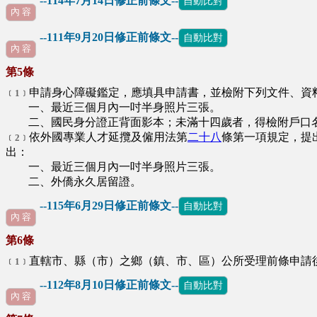
--114年7月14日修正前條文--
自動比對
內 容
--111年9月20日修正前條文--
自動比對
∪
內 容
第5條
申請身心障礙鑑定，應填具申請書，並檢附下列文件、資
﹝1﹞
一、最近三個月內一吋半身照片三張。
二、國民身分證正背面影本；未滿十四歲者，得檢附戶口
依外國專業人才延攬及僱用法第
二十八
條第一項規定，提
﹝2﹞
出：
一、最近三個月內一吋半身照片三張。
二、外僑永久居留證。
--115年6月29日修正前條文--
自動比對
內 容
第6條
直轄市、縣（市）之鄉（鎮、市、區）公所受理前條申請
﹝1﹞
--112年8月10日修正前條文--
自動比對
內 容