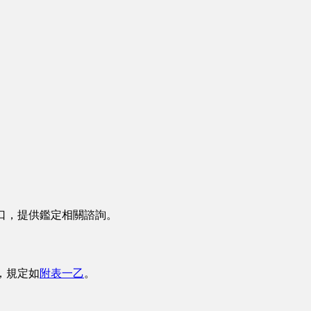
口，提供鑑定相關諮詢。
，規定如
附表一乙
。