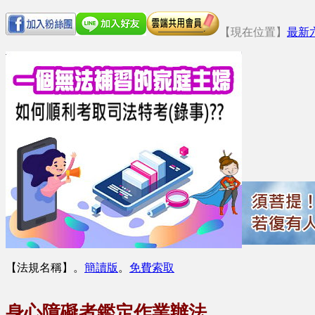
【現在位置】
最新
【法規名稱】
。
簡讀版
。
免費索取
身心障礙者鑑定作業辦法