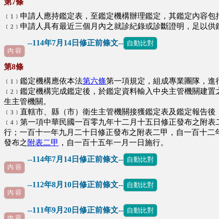
第7條
申請人應持鑑定表，至鑑定機構辦理鑑定，其鑑定內容包
﹝1﹞
申請人具有最近三個月內之就診紀錄或診斷證明，足以供
﹝2﹞
--114年7月14日修正前條文--
自動比對
內 容
第8條
鑑定機構應依本法
第六條
第一項規定，組成專業團隊，進
﹝1﹞
鑑定機構完成鑑定後，於鑑定資料輸入中央主管機關建置
﹝2﹞
生主管機關。
直轄市、縣（市）衛生主管機關接獲鑑定表及鑑定報告後
﹝3﹞
第一項中華民國一百零九年十二月十五日修正發布之附表
﹝4﹞
行；一百十一年九月二十日修正發布之附表二甲，自一百十二
發布之
附表二甲
，自一百十五年一月一日施行。
∩
--114年7月14日修正前條文--
自動比對
內 容
--112年8月10日修正前條文--
自動比對
內 容
--111年9月20日修正前條文--
自動比對
內 容