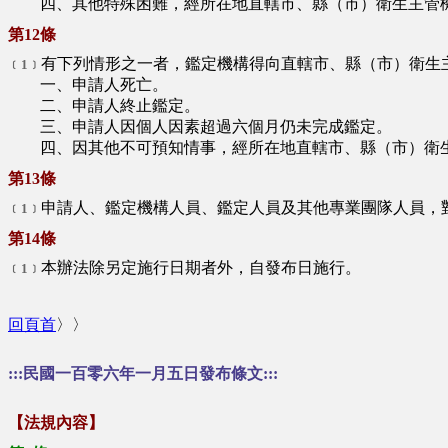
四、其他特殊困難，經所在地直轄市、縣（市）衛生主管
第12條
有下列情形之一者，鑑定機構得向直轄市、縣（市）衛生
﹝1﹞
一、申請人死亡。
二、申請人終止鑑定。
三、申請人因個人因素超過六個月仍未完成鑑定。
四、因其他不可預知情事，經所在地直轄市、縣（市）衛生
第13條
申請人、鑑定機構人員、鑑定人員及其他專業團隊人員，
﹝1﹞
第14條
本辦法除另定施行日期者外，自發布日施行。
﹝1﹞
回頁首
〉〉
:::民國一百零六年一月五日發布條文:::
【法規內容】