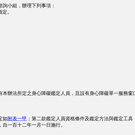
諮詢小組，辦理下列事項：
指定。
有本辦法所定之身心障礙鑑定人員，且設有身心障礙單一服務窗
定如
附表一甲
；第二款鑑定人員資格條件及鑑定方法與鑑定工具
，自一百十二年一月一日施行。
∩