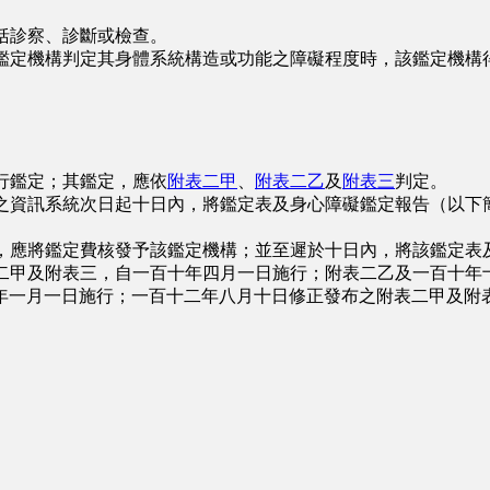
括診察、診斷或檢查。
鑑定機構判定其身體系統構造或功能之障礙程度時，該鑑定機構
行鑑定；其鑑定，應依
附表二甲
、
附表二乙
及
附表三
判定。
之資訊系統次日起十日內，將鑑定表及身心障礙鑑定報告（以下
，應將鑑定費核發予該鑑定機構；並至遲於十日內，將該鑑定表
二甲及附表三，自一百十年四月一日施行；附表二乙及一百十年
年一月一日施行；一百十二年八月十日修正發布之附表二甲及附