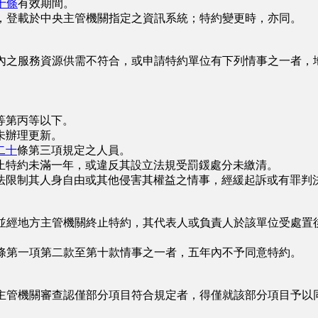
十條
有效期間。
，登載於中央主管機關指定之資訊系統；特約變更時，亦同。
內之服務資源供需不符合，或申請特約單位有下列情事之一者，
等第丙等以下。
未辦理更新。
二十
條第三項規定之人員。
止特約未滿一年，或違反其設立法規受罰鍰處分未繳清。
限制其人身自由或其他侵害其權益之情事，經緩起訴或有罪判
並經地方主管機關終止特約，其代表人或負責人於該單位受處置
條第一項第二款至第十款情事之一者，五年內不予同意特約。
主管機關審查認僅部分項目符合規定者，得僅就該部分項目予以