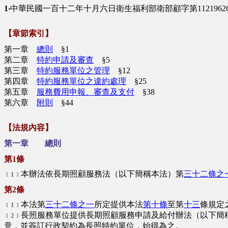
1‧
中華民國一百十二年十月六日衛生福利部衛部顧字第1121962
【章節索引】
第一章
總則
§1
第二章
特約申請及審查
§5
第三章
特約服務單位之管理
§12
第四章
特約服務單位之違約處理
§25
第五章
服務費用申報、審查及支付
§38
第六章
附則
§44
【法規內容】
第一章 總則
第1條
本辦法依長期照顧服務法（以下簡稱本法）第
三十二條之
﹝1﹞
第2條
本法第
三十二條之一
所定提供本法
第十條
至第
十三
條規定
﹝1﹞
長照服務單位提供長期照顧服務申請及給付辦法（以下簡
﹝2﹞
意，並簽訂行政契約為長照特約單位，始得為之。