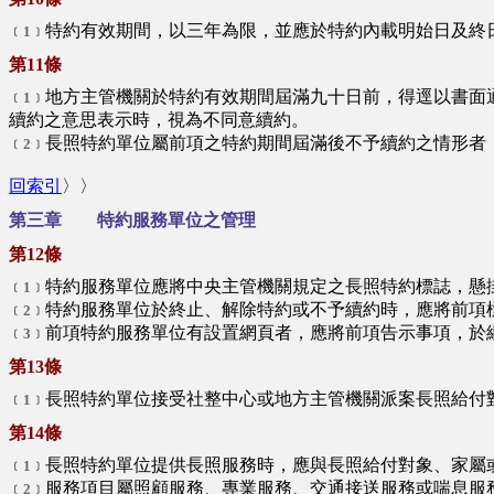
特約有效期間，以三年為限，並應於特約內載明始日及終
﹝1﹞
第11條
地方主管機關於特約有效期間屆滿九十日前，得逕以書面
﹝1﹞
續約之意思表示時，視為不同意續約。
長照特約單位屬前項之特約期間屆滿後不予續約之情形者
﹝2﹞
回索引
〉〉
第三章 特約服務單位之管理
第12條
特約服務單位應將中央主管機關規定之長照特約標誌，懸
﹝1﹞
特約服務單位於終止、解除特約或不予續約時，應將前項
﹝2﹞
前項特約服務單位有設置網頁者，應將前項告示事項，於
﹝3﹞
第13條
長照特約單位接受社整中心或地方主管機關派案長照給付
﹝1﹞
第14條
長照特約單位提供長照服務時，應與長照給付對象、家屬
﹝1﹞
服務項目屬照顧服務、專業服務、交通接送服務或喘息服
﹝2﹞