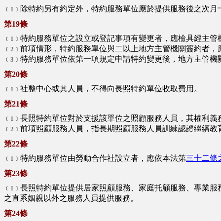
除特約另有約定外，特約服務單位應於提供服務後之次月
﹝1﹞
第19條
特約服務單位之設立或登記事項有變更者，應檢具經主管
﹝1﹞
前項情形，特約服務單位與二以上地方主管機關簽約者，
﹝2﹞
特約服務單位依第一項規定申請特約變更後，地方主管機
﹝3﹞
第20條
社整中心或其人員，不得向長照特約單位收取費用。
﹝1﹞
第21條
長照特約單位對於支援該單位之照顧服務人員，其權利義
﹝1﹞
前項照顧服務人員，指長期照顧服務人員訓練認證繼續教
﹝2﹞
第22條
特約服務單位由勞動合作社設立者，應依本法第
三十二條
﹝1﹞
第23條
長照特約單位提供居家照顧服務、家庭托顧服務、專業服
﹝1﹞
之直系姻親以外之服務人員提供服務。
第24條