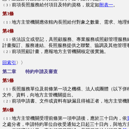
前項長照服務給付項目及特約資格，規定如
附表一
。
﹝3﹞
第3條
地方主管機關應依轄內長照給付對象之數量、需求、地理
﹝1﹞
第4條
依法設立或登記，具照顧服務、專業服務或照顧管理服務
﹝1﹞
計畫擬訂、服務連結、長照服務提供之聯繫、協調及其他管理
前項照顧計畫，應報地方主管機關核定後實施。
﹝2﹞
回索引
〉〉
第二章 特約申請及審查
第5條
長照服務單位及前條第一項之機構、法人或團體（以下併
﹝1﹞
文件、資料，向地方主管機關提出。
前項申請書、文件或資料有缺漏且得補正者，地方主管機
﹝2﹞
第6條
地方主管機關受理前條第一項申請後，應於三十日內，依
﹝1﹞
之處分者，申請特約單位自收受通知之日起三十日內，與地方