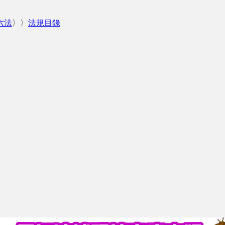
六法
〉〉
法規目錄