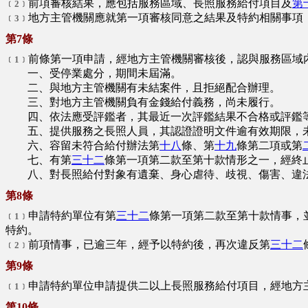
前項審核結果，應包括服務區域、長照服務給付項目及
第
﹝2﹞
地方主管機關應就第一項審核同意之結果及特約相關事項
﹝3﹞
第7條
前條第一項申請，經地方主管機關審核後，認與服務區域
﹝1﹞
一、受停業處分，期間未屆滿。
二、與地方主管機關有未結案件，且拒絕配合辦理。
三、對地方主管機關負有金錢給付義務，尚未履行。
四、依法應受評鑑者，其最近一次評鑑結果不合格或評鑑
五、提供服務之長照人員，其認證證明文件逾有效期限，
六、容留未符合給付辦法第
十八
條、第
十九
條第二項或第
七、有第
三十二
條第一項第二款至第十款情形之一，經終
八、對長照給付對象有遺棄、身心虐待、歧視、傷害、違法
第8條
申請特約單位有第
三十二
條第一項第二款至第十款情事，
﹝1﹞
特約。
前項情事，已逾三年，經予以特約後，再次違反第
三十二
﹝2﹞
第9條
申請特約單位申請提供二以上長照服務給付項目，經地方
﹝1﹞
第10條