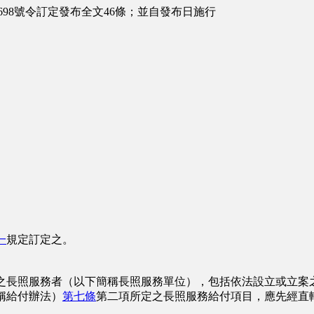
698號令訂定發布全文46條；並自發布日施行
一
規定訂定之。
之長照服務者（以下簡稱長照服務單位），包括依法設立或立案
稱給付辦法）
第七條
第二項所定之長照服務給付項目，應先經直