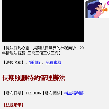
【從法庭到心靈：揭開法律世界的神秘面紗，20
年情理法智慧~三問三傷三求三悔】
【法規名稱】
。
簡讀版
。
免費索取
長期照顧特約管理辦法
【發布日期】112.10.06【發布機關】
衛生福利部
【法規沿革】