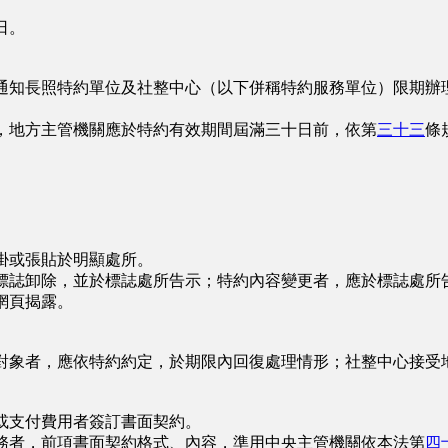
日。
通知長照特約單位及社整中心（以下併稱特約服務單位）限期辦
，地方主管機關應於特約有效期間屆滿三十日前，依第
三十三
條
掛或張貼於明顯處所。
標誌卸除，並於標誌處所告示；特約內容變更者，應於標誌處所
網頁揭露。
對象者，應依特約約定，於期限內回復處理情形；社整中心接受
或支付費用者簽訂書面契約。
務者，前項書面契約格式、內容，準用中央主管機關依本法第
四