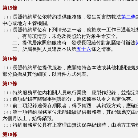
第15條
長照特約單位依特約提供服務後，發生災害防救法
第二條
﹝1﹞
中心或地方主管機關。
長照特約單位有下列情形之一者，應於次一工作日通報社
﹝2﹞
一、有前項情形，未危及長照給付對象生命安全。
二、提供居家照顧服務時，發現長照給付對象屬給付辦法
三、所屬長照人員違反本法第
五十六
條之情事。
第16條
長照特約單位提供服務，應開給符合本法或其他相關法規
﹝1﹞
部分負擔及其他細項，以附件方式列表。
第17條
特約服務單位內相關人員執行業務，應製作紀錄，並指定
﹝1﹞
前項紀錄有關醫事照護部分，應依醫事法令之規定保存。
﹝2﹞
前二項紀錄逾保存期限者，得予銷毀；其銷毀方式，應確
﹝3﹞
第一項特約服務單位未能繼續提供服務者，其紀錄應交由
﹝4﹞
六個月以上，始得銷毀。
特約服務單位具有正當理由無法保存紀錄時，由地方主管
﹝5﹞
第18條