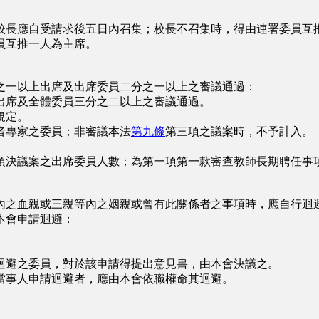
長應自受請求後五日內召集；校長不召集時，得由連署委員互
員互推一人為主席。
一以上出席及出席委員二分之一以上之審議通過：
席及全體委員三分之二以上之審議通過。
規定。
者專家之委員；非審議本法
第九條
第三項之議案時，不予計入。
決議案之出席委員人數；為第一項第一款審查教師長期聘任事項
之血親或三親等內之姻親或曾有此關係者之事項時，應自行迴
本會申請迴避：
避之委員，對於該申請得提出意見書，由本會決議之。
事人申請迴避者，應由本會依職權命其迴避。