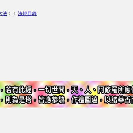
六法
〉〉
法規目錄