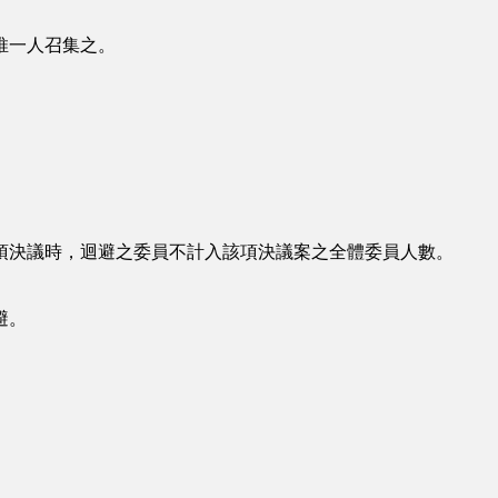
推一人召集之。
決議時，迴避之委員不計入該項決議案之全體委員人數。
避。