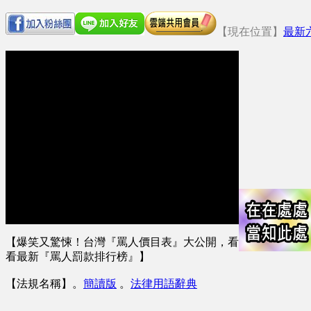
【現在位置】
最新
【爆笑又驚悚！台灣『罵人價目表』大公開，看
看最新『罵人罰款排行榜』】
【法規名稱】
。
簡讀版
。
法律用語辭典