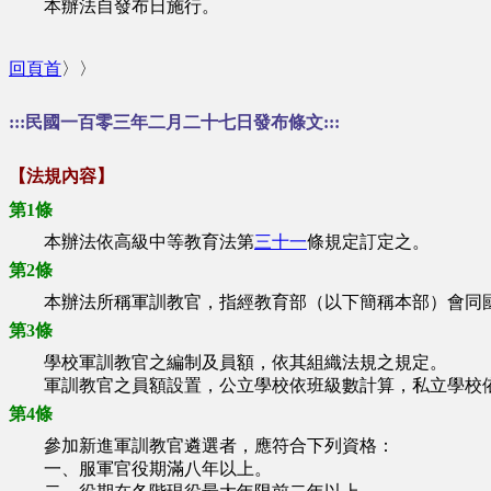
本辦法自發布日施行。
回頁首
〉〉
:::民國一百零三年二月二十七日發布條文:::
【法規內容】
第1條
本辦法依高級中等教育法第
三十一
條規定訂定之。
第2條
本辦法所稱軍訓教官，指經教育部（以下簡稱本部）會同國
第3條
學校軍訓教官之編制及員額，依其組織法規之規定。
軍訓教官之員額設置，公立學校依班級數計算，私立學校依
第4條
參加新進軍訓教官遴選者，應符合下列資格：
一、服軍官役期滿八年以上。