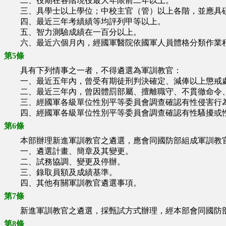
二、役期在各階現役最大年限前二年以上。
三、具學士以上學位；中校主官（管）以上各階，並應具碩
四、最近三年考績績等均評列甲等以上。
五、智力測驗成績在一百分以上。
六、最近六個月內，經國軍醫院依國軍人員體格分類作業程
第5條
具有下列情事之一者，不得遴選為軍訓教官：
一、最近五年內，曾受有期徒刑判決確定、減俸以上懲戒處
二、最近三年內，曾因體罰部屬、擅離職守、不貫徹命令、
三、經國軍各級單位性別平等委員會調查確認有性侵害行
四、經國軍各級單位性別平等委員會調查確認有性騷擾或性
第6條
本部辦理新進軍訓教官之遴選，應會同國防部組成軍訓教官
一、遴選計畫、簡章及其變更。
二、試務協調、變更及停辦。
三、錄取員額及成績基準。
四、其他有關軍訓教官遴選事項。
第7條
新進軍訓教官之遴選，採甄試方式辦理，經本部會同國防部
第8條