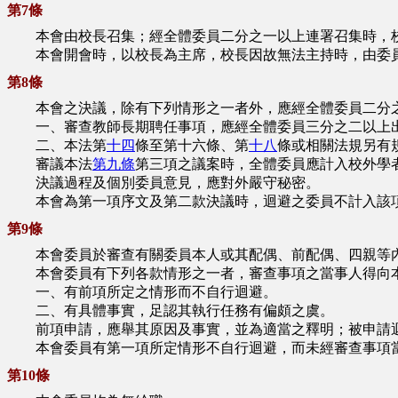
第7條
本會由校長召集；經全體委員二分之一以上連署召集時，校
本會開會時，以校長為主席，校長因故無法主持時，由委
第8條
本會之決議，除有下列情形之一者外，應經全體委員二分之
一、審查教師長期聘任事項，應經全體委員三分之二以上出
二、本法第
十四
條至第十六條、第
十八
條或相關法規另有
審議本法
第九條
第三項之議案時，全體委員應計入校外學
決議過程及個別委員意見，應對外嚴守秘密。
本會為第一項序文及第二款決議時，迴避之委員不計入該項
第9條
本會委員於審查有關委員本人或其配偶、前配偶、四親等內
本會委員有下列各款情形之一者，審查事項之當事人得向
一、有前項所定之情形而不自行迴避。
二、有具體事實，足認其執行任務有偏頗之虞。
前項申請，應舉其原因及事實，並為適當之釋明；被申請迴
本會委員有第一項所定情形不自行迴避，而未經審查事項當
第10條