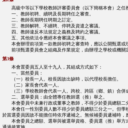
高級中等以下學校教師評審委員會（以下簡稱本會）之任
一、教師初聘、續聘及長期聘任之審查。
二、教師長期聘任聘期之訂定。
三、教師解聘、不續聘、停聘及資遣之審議。
四、教師違反本法規定之義務及聘約之審議。
五、其他依法令應經本會審議之事項。
本會辦理前項第一款教師初聘之審查時，應以公開甄選或現
前項甄選委員會之組織及作業規定，由辦理之學校或機關定
第3條
本會置委員五人至十九人，其組成方式如下：
一、當然委員：
（一）校長一人。校長因故出缺時，以代理校長擔任。
（二）家長會代表一人。
（三）學校教師會代表一人。跨校、跨區（鄉、鎮）合併成
二、選舉委員：由全體專任教師選（推）舉之。
本會委員中未兼行政或董事之教師，不得少於委員總額二分
本會任一性別委員人數不得少於委員總額三分之一。但學校
於當選委員因故不能擔任時依序遞補之。無候補委員遞補時，
本會委員之總額、選舉與被選舉資格、委員選（推）舉方
通過後實施。