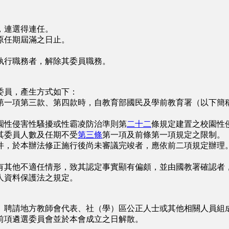
，連選得連任。
原任期屆滿之日止。
行職務者，解除其委員職務。
委員，產生方式如下：
第一項第三款、第四款時，自教育部國民及學前教育署（以下簡
園性侵害性騷擾或性霸凌防治準則第
二十二
條規定建置之校園性
委員人數及任期不受
第三條
第一項及前條第一項規定之限制。
件，於本辦法修正施行後尚未審議完竣者，應依前二項規定辦理
其他不適任情形，致其認定事實顯有偏頗，並由國教署確認者
資料保護法之規定。
聘請地方教師會代表、社（學）區公正人士或其他相關人員組
前項遴選委員會並於本會成立之日解散。