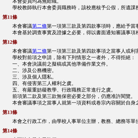
本會委員均為無給職。
學校教師執行本會委員職務時，該校應核予公假，所遺課務
第11條
本會審議
第二條
第一項第三款及第四款事項時，應給予當
本會基於調查事實及證據之必要，得以書面通知審議事項相
第12條
本會審議
第二條
第一項第三款及第四款事項之當事人或利
學校對前項之申請，除有下列情形之一者外，不得拒絕：
一、本會決議前之擬稿或其他準備作業文件。
二、涉及公務機密。
三、涉及個人隱私。
四、有侵害第三人權利之虞。
五、有嚴重妨礙教學、行政職務正常進行之虞。
前項第二款及第三款無保密必要之部分，仍應准許閱覽。
本會審議事項之當事人就第一項資料或卷宗內容關於自身之
第13條
本會之行政工作，由學校人事單位主辦，教務、總務等單位
第14條