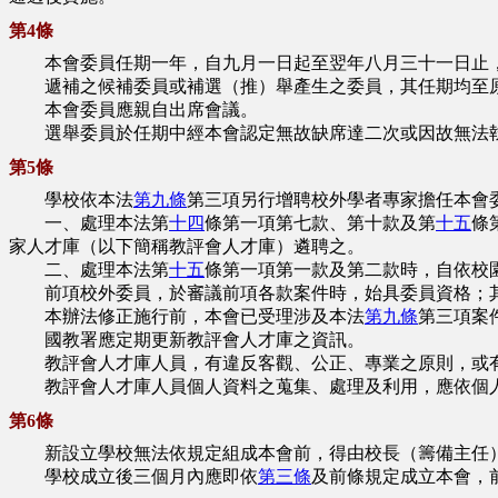
第4條
本會委員任期一年，自九月一日起至翌年八月三十一日止
遞補之候補委員或補選（推）舉產生之委員，其任期均至
本會委員應親自出席會議。
選舉委員於任期中經本會認定無故缺席達二次或因故無法執
第5條
學校依本法
第九條
第三項另行增聘校外學者專家擔任本會
一、處理本法第
十四
條第一項第七款、第十款及第
十五
條
家人才庫（以下簡稱教評會人才庫）遴聘之。
二、處理本法第
十五
條第一項第一款及第二款時，自依校
前項校外委員，於審議前項各款案件時，始具委員資格；其
本辦法修正施行前，本會已受理涉及本法
第九條
第三項案
國教署應定期更新教評會人才庫之資訊。
教評會人才庫人員，有違反客觀、公正、專業之原則，或有
教評會人才庫人員個人資料之蒐集、處理及利用，應依個人
第6條
新設立學校無法依規定組成本會前，得由校長（籌備主任）
學校成立後三個月內應即依
第三條
及前條規定成立本會，