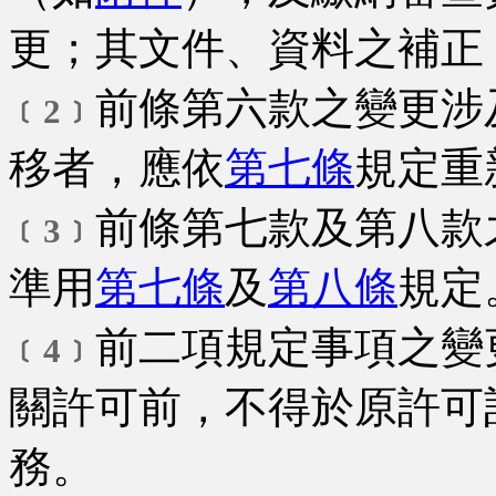
更；其文件、資料之補正
前條第六款之變更涉
﹝2﹞
移者，應依
第七條
規定重
前條第七款及第八款
﹝3﹞
準用
第七條
及
第八條
規定
前二項規定事項之變
﹝4﹞
關許可前，不得於原許可
務。