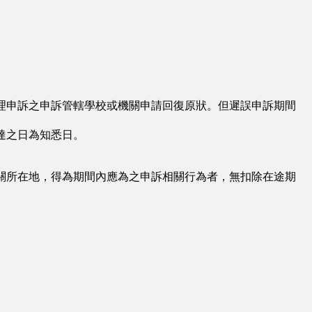
。
理申訴之申訴管轄學校或機關申請回復原狀。但遲誤申訴期間
達之日為知悉日。
關所在地，得為期間內應為之申訴相關行為者，無扣除在途期