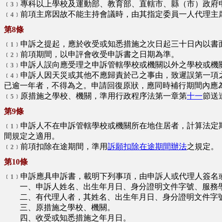
專科以上學校及運動部、教育部、直轄市、縣（市）政府
﹝3﹞
前項主席因故不能主持會議時，由其指定委員一人代理主
﹝4﹞
第8條
申訴之提起，應於收受或知悉措施之次日起三十日內以書
﹝1﹞
前項期間，以申評會收受申訴書之日期為準。
﹝2﹞
申訴人誤向應受理之申訴管轄學校或機關以外之學校或機
﹝3﹞
申訴人因天災或其他不應歸責於己之事由，致遲誤第一項
﹝4﹞
已逾一年者，不得為之。申請回復原狀，應同時補行期間內應
原措施之學校、機關，準用行政程序法第一章第
十一
節送
﹝5﹞
第9條
申訴人不在申訴管轄學校或機關所在地住居者，計算法定
﹝1﹞
間規定之適用。
前項扣除在途期間，準用
訴願扣除在途期間辦法
之規定。
﹝2﹞
第10條
申訴應具申訴書，載明下列事項，由申訴人或代理人簽名
﹝1﹞
一、申訴人姓名、出生年月日、身分證明文件字號、服務學
二、有代理人者，其姓名、出生年月日、身分證明文件字號
三、原措施之學校、機關。
四、收受或知悉措施之年月日。