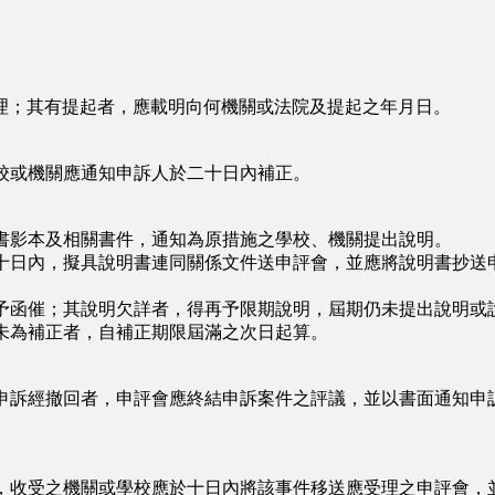
；其有提起者，應載明向何機關或法院及提起之年月日。
校或機關應通知申訴人於二十日內補正。
書影本及相關書件，通知為原措施之學校、機關提出說明。
十日內，擬具說明書連同關係文件送申評會，並應將說明書抄送
予函催；其說明欠詳者，得再予限期說明，屆期仍未提出說明或
未為補正者，自補正期限屆滿之次日起算。
申訴經撤回者，申評會應終結申訴案件之評議，並以書面通知申
，收受之機關或學校應於十日內將該事件移送應受理之申評會，