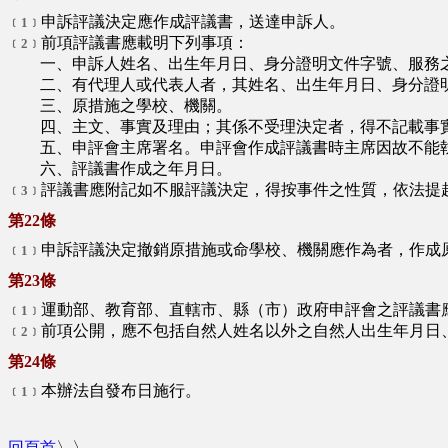
申訴評議決定應作成評議書，送達申訴人。
﹝1﹞
前項評議書應載明下列事項：
﹝2﹞
一、申訴人姓名、出生年月日、身分證明文件字號、服務之
二、有代理人或代表人者，其姓名、出生年月日、身分證明
三、原措施之學校、機關。
四、主文、事實及理由；其係不受理決定者，得不記載事
五、申評會主席署名。申評會作成評議書時主席因故不能執
六、評議書作成之年月日。
評議書應附記如不服評議決定，得按事件之性質，依法提
﹝3﹞
第22條
申訴評議決定撤銷原措施或命學校、機關應作為者，作成
﹝1﹞
第23條
運動部、教育部、直轄市、縣（市）政府申評會之評議書
﹝1﹞
前項公開，應不包括自然人姓名以外之自然人出生年月日
﹝2﹞
第24條
本辦法自發布日施行。
﹝1﹞
回頁首
〉〉