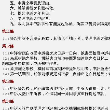
五、申訴之事實及理由。
六、希望獲得之具體補救。
七、提起申訴之年月日。
八、受理申訴之申評會。
九、載明就本申訴事件有無提起訴願、訴訟或勞資爭議處理
第11條
提起申訴不合法定程式，其情形可補正者，受理申訴之學
﹝1﹞
第12條
申評會應自收受申訴書之次日起十日內，以書面檢附申訴
﹝1﹞
為原措施之學校、機關應自前項書面通知達到之次日起二
﹝2﹞
銷或變更原措施，並函知申評會。
原措施之學校、機關屆前項期限未提出說明者，申評會應
﹝3﹞
第一項期間，於依前條規定補正者，自補正之次日起算；
﹝4﹞
第13條
申訴提起後，於評議書送達申訴人前，申訴人得撤回之。
﹝1﹞
申訴人撤回申訴後，不得就同一原因事實重行提起申訴。
﹝2﹞
第14條
申訴人誤向應受理之申評會以外之機關或學校提起申訴者
﹝1﹞