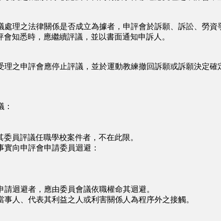
議處理之法律關係是否成立為據者，申評會於訴願、訴訟、勞資
評會知悉時，應繼續評議，並以書面通知申訴人。
受理之申評會應停止評議，並於運動教練撤回訴願或訴願決定確
議：
委員評議任職學校案件者，不在此限。
事實向申評會申請委員迴避：
申請迴避者，應由委員會議依職權命其迴避。
當事人、代表其利益之人或利害關係人為程序外之接觸。