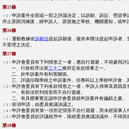
第15條
申訴案件全部或一部之評議決定，以訴願、訴訟、勞資爭
﹝1﹞
停止原因消滅後，經申訴人、原措施之學校、機關通知，或申
第16條
運動教練依
訴願法
提起訴願後，復依本辦法提起申訴者，
﹝1﹞
不受理之決定。
第17條
申評會委員有下列情形之一者，應自行迴避，不得參與評
﹝1﹞
一、行政程序法第
三十二
條所定各款情事之一。
二、於申訴案件有利害關係。
三、評議任職學校之申訴案件。但專科以上學校申評會，其
申評會委員有下列各款情形之一者，申訴人得舉其原因及
﹝2﹞
一、有前項所列情形而不自行迴避。
二、有具體事實足認申評會委員就申訴案件有偏頗之虞。
前項申請，由委員會議決議之。
﹝3﹞
申評會委員有第一項所定情形不自行迴避，而未經當事人
﹝4﹞
申評會委員於評議程序中，除經委員會議決議外，不得與
﹝5﹞
第18條