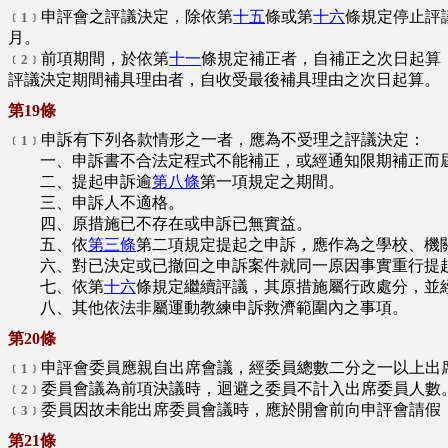
申評會之評議決定，除依第
十五
條或第
十六
條規定停止評
﹝1﹞
月。
前項期間，於依第
十一
條規定補正者，自補正之次日起算
﹝2﹞
評議決定期間補具理由者，自收受最後補具理由之次日起算。
第19條
申訴有下列各款情形之一者，應為不受理之評議決定：
﹝1﹞
一、申訴書不合法定程式不能補正，或經通知限期補正而
二、提起申訴逾
第八條
第一項規定之期間。
三、申訴人不適格。
四、原措施已不存在或申訴已無實益。
五、依
第三條
第二項規定提起之申訴，應作為之學校、機
六、對已決定或已撤回之申訴案件就同一原因事實重行提
七、依第
十六
條規定繼續評議，其原措施屬行政處分，並
八、其他依法非屬運動教練申訴救濟範圍內之事項。
第20條
申評會委員應親自出席會議，經委員總數二分之一以上出
﹝1﹞
委員會議為前項決議時，迴避之委員不計入出席委員人數
﹝2﹞
委員因故未能出席委員會議時，應於開會前向申評會請假
﹝3﹞
第21條