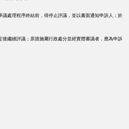
爭議處理程序終結前，得停止評議，並以書面通知申訴人；於
定後繼續評議；原措施屬行政處分並經實體審議者，應為申訴