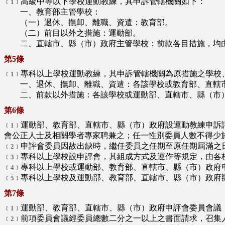
高級中等以下學校運動教練，其申訴管轄機關如下：
﹝1﹞
一、教育部主管學校：
（一）退休、撫卹、離職、資遣：教育部。
（二）前目以外之措施：運動部。
二、直轄市、縣（市）政府主管學校：前款各目措施，均由
第5條
專科以上學校運動教練，其申訴管轄機關為原措施之學校
﹝1﹞
一、退休、撫卹、離職、資遣：各該學校或教育部、直轄
二、前款以外措施：各該學校或運動部、直轄市、縣（市
第6條
運動部、教育部、直轄市、縣（市）政府設運動教練申訴
﹝1﹞
會公正人士及相關學者專家聘兼之；任一性別委員人數不得少
申評會委員因故出缺時，繼任委員之任期至原任期屆滿之
﹝2﹞
專科以上學校設申評會，其組成方式及運作等規定，由各
﹝3﹞
專科以上學校或運動部、教育部、直轄市、縣（市）政府
﹝4﹞
專科以上學校及運動部、教育部、直轄市、縣（市）政府
﹝5﹞
第7條
運動部、教育部、直轄市、縣（市）政府申評會委員會議
﹝1﹞
前項委員會議經委員總數二分之一以上之書面請求，召集
﹝2﹞