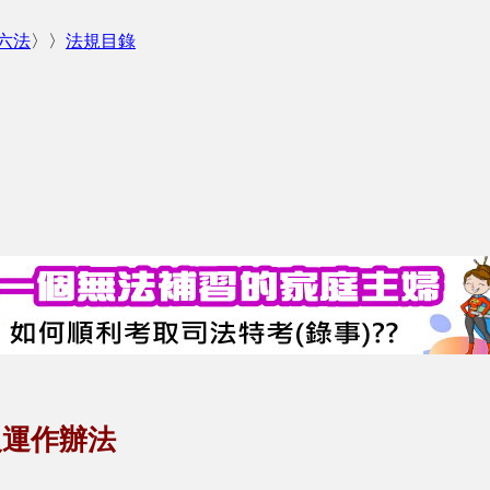
六法
〉〉
法規目錄
及運作辦法