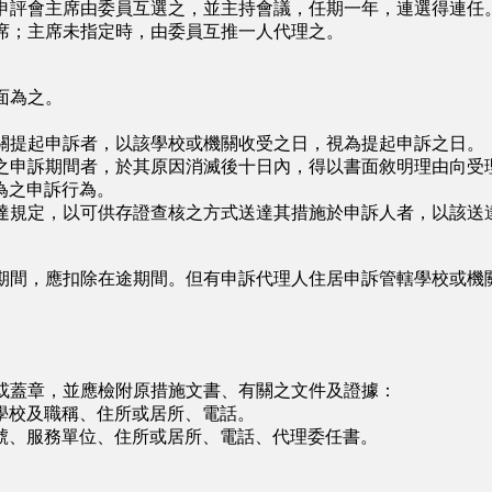
申評會主席由委員互選之，並主持會議，任期一年，連選得連任
席；主席未指定時，由委員互推一人代理之。
面為之。
關提起申訴者，以該學校或機關收受之日，視為提起申訴之日。
之申訴期間者，於其原因消滅後十日內，得以書面敘明理由向受
為之申訴行為。
達規定，以可供存證查核之方式送達其措施於申訴人者，以該送
期間，應扣除在途期間。但有申訴代理人住居申訴管轄學校或機
或蓋章，並應檢附原措施文書、有關之文件及證據：
校及職稱、住所或居所、電話。
、服務單位、住所或居所、電話、代理委任書。