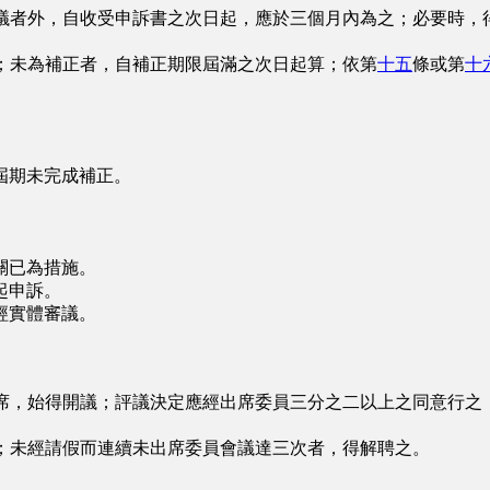
議者外，自收受申訴書之次日起，應於三個月內為之；必要時，
；未為補正者，自補正期限屆滿之次日起算；依第
十五
條或第
十
屆期未完成補正。
關已為措施。
起申訴。
經實體審議。
席，始得開議；評議決定應經出席委員三分之二以上之同意行之
。
；未經請假而連續未出席委員會議達三次者，得解聘之。