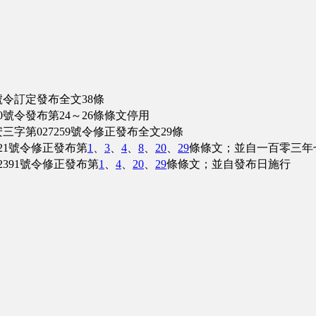
號令訂定發布全文38條
0號令發布第24～26條條文停用
字第027259號令修正發布全文29條
21號令修正發布第
1
、
3
、
4
、
8
、
20
、
29
條條文；並自一百零三年
2391號令修正發布第
1
、
4
、
20
、
29
條條文；並自發布日施行