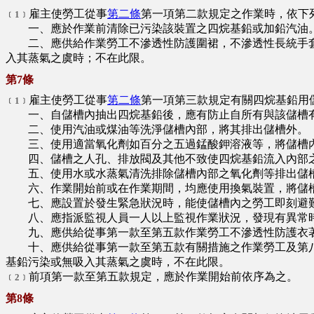
雇主使勞工從事
第二條
第一項第二款規定之作業時，依下
﹝1﹞
一、應於作業前清除已污染該裝置之四烷基鉛或加鉛汽油
二、應供給作業勞工不滲透性防護圍裙，不滲透性長統手套
入其蒸氣之虞時；不在此限。
第7條
雇主使勞工從事
第二條
第一項第三款規定有關四烷基鉛用
﹝1﹞
一、自儲槽內抽出四烷基鉛後，應有防止自所有與該儲槽有
二、使用汽油或煤油等洗淨儲槽內部，將其排出儲槽外。
三、使用適當氧化劑如百分之五過錳酸鉀溶液等，將儲槽內
四、儲槽之人孔、排放閥及其他不致使四烷基鉛流入內部之
五、使用水或水蒸氣清洗排除儲槽內部之氧化劑等排出儲槽
六、作業開始前或在作業期間，均應使用換氣裝置，將儲
七、應設置於發生緊急狀況時，能使儲槽內之勞工即刻避難
八、應指派監視人員一人以上監視作業狀況，發現有異常時
九、應供給從事第一款至第五款作業勞工不滲透性防護衣著
十、應供給從事第一款至第五款有關措施之作業勞工及第八
基鉛污染或無吸入其蒸氣之虞時，不在此限。
前項第一款至第五款規定，應於作業開始前依序為之。
﹝2﹞
第8條