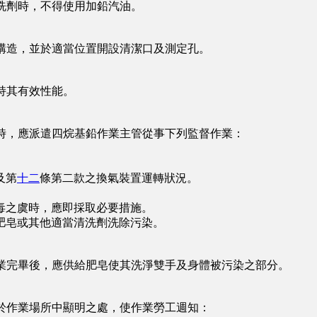
洗劑時，不得使用加鉛汽油。
構造，並於適當位置開設清潔口及測定孔。
持其有效性能。
時，應派遣四烷基鉛作業主管從事下列監督作業：
。
及第
十二
條第二款之換氣裝置運轉狀況。
之虞時，應即採取必要措施。
皂或其他適當清洗劑洗除污染。
業完畢後，應供給肥皂使其洗淨雙手及身體被污染之部分。
於作業場所中顯明之處，使作業勞工週知：