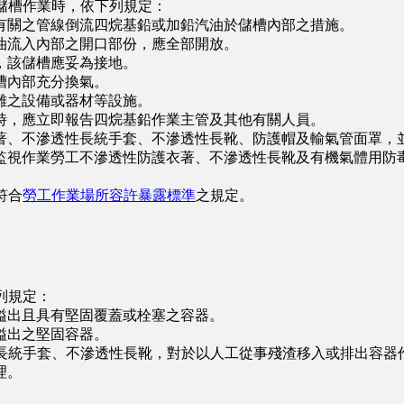
儲槽作業時，依下列規定：
關之管線倒流四烷基鉛或加鉛汽油於儲槽內部之措施。
流入內部之開口部份，應全部開放。
該儲槽應妥為接地。
槽內部充分換氣。
之設備或器材等設施。
，應立即報告四烷基鉛作業主管及其他有關人員。
、不滲透性長統手套、不滲透性長靴、防護帽及輸氣管面罩，
視作業勞工不滲透性防護衣著、不滲透性長靴及有機氣體用防毒
符合
勞工作業場所容許暴露標準
之規定。
列規定：
出且具有堅固覆蓋或栓塞之容器。
溢出之堅固容器。
長統手套、不滲透性長靴，對於以人工從事殘渣移入或排出容器
理。