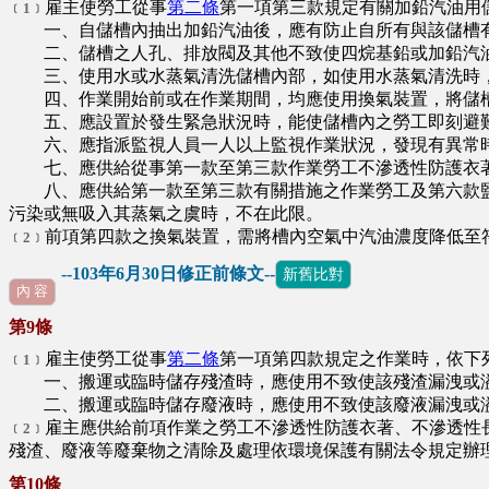
雇主使勞工從事
第二條
第一項第三款規定有關加鉛汽油用
﹝1﹞
一、自儲槽內抽出加鉛汽油後，應有防止自所有與該儲槽有
二、儲槽之人孔、排放閥及其他不致使四烷基鉛或加鉛汽油
三、使用水或水蒸氣清洗儲槽內部，如使用水蒸氣清洗時，
四、作業開始前或在作業期間，均應使用換氣裝置，將儲
五、應設置於發生緊急狀況時，能使儲槽內之勞工即刻避難
六、應指派監視人員一人以上監視作業狀況，發現有異常時
七、應供給從事第一款至第三款作業勞工不滲透性防護衣著
八、應供給第一款至第三款有關措施之作業勞工及第六款監
污染或無吸入其蒸氣之虞時，不在此限。
前項第四款之換氣裝置，需將槽內空氣中汽油濃度降低至
﹝2﹞
--103年6月30日修正前條文--
新舊比對
內 容
第9條
雇主使勞工從事
第二條
第一項第四款規定之作業時，依下
﹝1﹞
一、搬運或臨時儲存殘渣時，應使用不致使該殘渣漏洩或溢
二、搬運或臨時儲存廢液時，應使用不致使該廢液漏洩或
雇主應供給前項作業之勞工不滲透性防護衣著、不滲透性
﹝2﹞
殘渣、廢液等廢棄物之清除及處理依環境保護有關法令規定辦
第10條