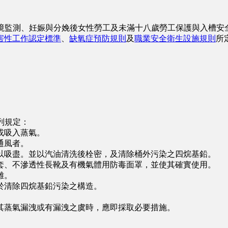
境監測、妊娠與分娩後女性勞工及未滿十八歲勞工保護與入槽安
害性工作認定標準
、
缺氧症預防規則
及
職業安全衛生設施規則
所
列規定：
或吸入蒸氣。
通風者。
吸盡。並以汽油清洗後栓密，及清除桶外污染之四烷基鉛。
、不滲透性長靴及有機氣體用防毒面罩，並使其確實使用。
離。
清除四烷基鉛污染之構造。
蒸氣漏洩或有漏洩之虞時，應即採取必要措施。