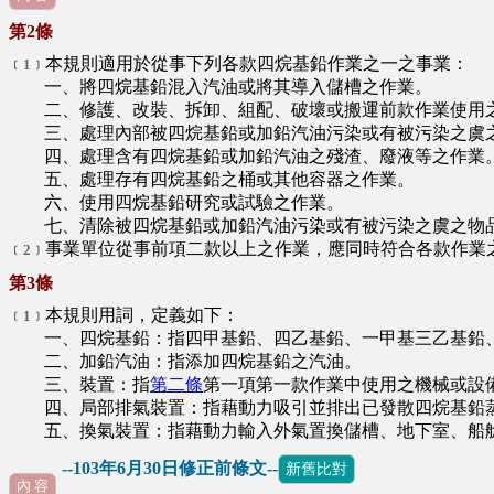
第2條
本規則適用於從事下列各款四烷基鉛作業之一之事業：
﹝1﹞
一、將四烷基鉛混入汽油或將其導入儲槽之作業。
二、修護、改裝、拆卸、組配、破壞或搬運前款作業使用
三、處理內部被四烷基鉛或加鉛汽油污染或有被污染之虞之
四、處理含有四烷基鉛或加鉛汽油之殘渣、廢液等之作業
五、處理存有四烷基鉛之桶或其他容器之作業。
六、使用四烷基鉛研究或試驗之作業。
七、清除被四烷基鉛或加鉛汽油污染或有被污染之虞之物
事業單位從事前項二款以上之作業，應同時符合各款作業
﹝2﹞
第3條
本規則用詞，定義如下：
﹝1﹞
一、四烷基鉛：指四甲基鉛、四乙基鉛、一甲基三乙基鉛、
二、加鉛汽油：指添加四烷基鉛之汽油。
三、裝置：指
第二條
第一項第一款作業中使用之機械或設
四、局部排氣裝置：指藉動力吸引並排出已發散四烷基鉛
五、換氣裝置：指藉動力輸入外氣置換儲槽、地下室、船艙
--103年6月30日修正前條文--
新舊比對
內 容