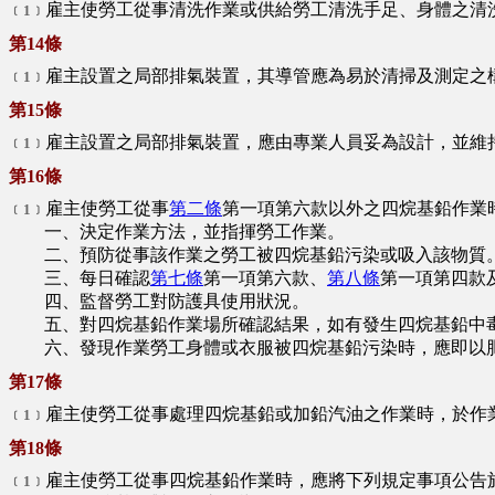
雇主使勞工從事清洗作業或供給勞工清洗手足、身體之清
﹝1﹞
第14條
雇主設置之局部排氣裝置，其導管應為易於清掃及測定之
﹝1﹞
第15條
雇主設置之局部排氣裝置，應由專業人員妥為設計，並維
﹝1﹞
第16條
雇主使勞工從事
第二條
第一項第六款以外之四烷基鉛作業
﹝1﹞
一、決定作業方法，並指揮勞工作業。
二、預防從事該作業之勞工被四烷基鉛污染或吸入該物質
三、每日確認
第七條
第一項第六款、
第八條
第一項第四款
四、監督勞工對防護具使用狀況。
五、對四烷基鉛作業場所確認結果，如有發生四烷基鉛中毒
六、發現作業勞工身體或衣服被四烷基鉛污染時，應即以肥
第17條
雇主使勞工從事處理四烷基鉛或加鉛汽油之作業時，於作
﹝1﹞
第18條
雇主使勞工從事四烷基鉛作業時，應將下列規定事項公告
﹝1﹞