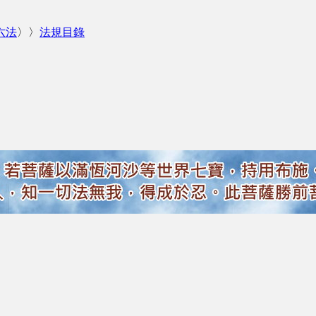
六法
〉〉
法規目錄