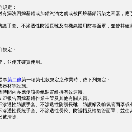
列規定：
有漏洩四烷基鉛或加鉛汽油之虞或被四烷基鉛污染之容器，應予
護手套、不滲透性防護長靴及有機氣體用防毒面罩，並使其確實
列規定：
，並使其確實使用。
從事
第二條
第一項第七款規定之作業時，依下列規定：
或器材等設施。
時間內亦應使該換氣裝置維持有效運轉。
即報告四烷基鉛作業主管及其他有關人員。
滲透性防護手套、不滲透性防護長靴、防護帽及輸氣管面罩或
滲透性長統手套、不滲透性長靴、防護帽及輸氣管面罩，並使
已被清除。