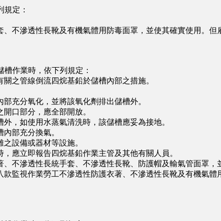
列規定：
。
、不滲透性長靴及有機氣體用防毒面罩，並使其確實使用。但雇
儲槽作業時，依下列規定：
關之管線倒流四烷基鉛於儲槽內部之措施。
部充分氧化，並將該氧化劑排出儲槽外。
開口部分，應全部開放。
外，如使用水蒸氣清洗時，該儲槽應妥為接地。
槽內部充分換氣。
之設備或器材等設施。
，應立即報告四烷基鉛作業主管及其他有關人員。
、不滲透性長統手套、不滲透性長靴、防護帽及輸氣管面罩，
款監視作業勞工不滲透性防護衣著、不滲透性長靴及有機氣體用