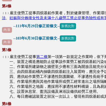
第4條
雇主使勞工從事四烷基鉛作業者，對於健康管理、作業環
﹝1﹞
法
、
妊娠與分娩後女性及未滿十八歲勞工禁止從事危險性或有
--111年6月29日修正前條文--
新舊比對
內 容
--103年6月30日修正前條文--
新舊比對
內 容
第5條
雇主使勞工從事
第二條
第一項第一款規定之作業時，依下
﹝1﹞
一、裝置之構造應能防止從事該作業勞工被四烷基鉛污染
二、作業場所建築物之牆壁至少應有三面為開放且能充分
三、由四烷基鉛桶內抽吸四烷基鉛注入裝置時，應完全予以
四、應供給作業勞工不滲透性防護圍裙、不滲透性長統手套
五、作業場所應與其他作業場所或勞工經常進出之場所隔
六、作業場所之地面，應採用不滲透性材料構築，且為易於
七、設置休息室、盥洗設備及淋浴設備供給勞工使用。
八、每日應確認裝置之狀況一次以上，發現有四烷基鉛或其
第6條