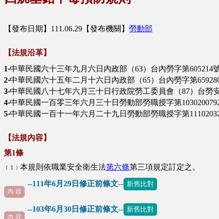
【發布日期】111.06.29【發布機關】
勞動部
【法規沿革】
1‧
中華民國六十三年九月六日內政部（63）台內勞字第605214
2‧
中華民國六十五年二月十六日內政部（65）台內勞字第65928
3‧
中華民國八十七年六月三十日行政院勞工委員會（87）台勞安三
4‧
中華民國一百零三年六月三十日勞動部勞職授字第103020079
5‧
中華民國一百十一年六月二十九日勞動部勞職授字第1110203
【法規內容】
第1條
本規則依職業安全衛生法
第六條
第三項規定訂定之。
﹝1﹞
--111年6月29日修正前條文--
新舊比對
內 容
--103年6月30日修正前條文--
新舊比對
內 容