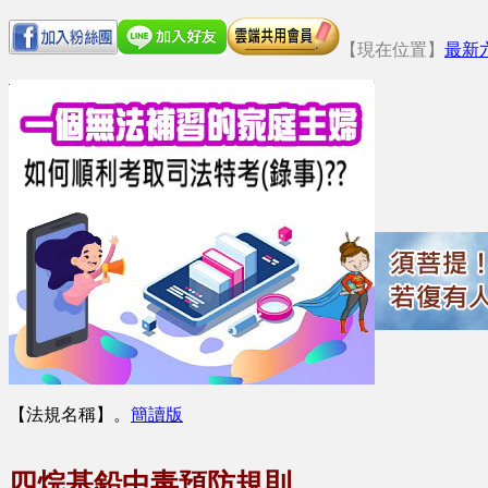
【現在位置】
最新
【法規名稱】
。
簡讀版
四烷基鉛中毒預防規則