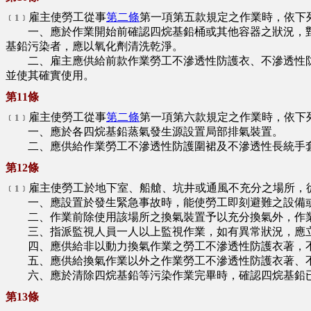
雇主使勞工從事
第二條
第一項第五款規定之作業時，依下
﹝1﹞
一、應於作業開始前確認四烷基鉛桶或其他容器之狀況，對
基鉛污染者，應以氧化劑清洗乾淨。
二、雇主應供給前款作業勞工不滲透性防護衣、不滲透性防
並使其確實使用。
第11條
雇主使勞工從事
第二條
第一項第六款規定之作業時，依下
﹝1﹞
一、應於各四烷基鉛蒸氣發生源設置局部排氣裝置。
二、應供給作業勞工不滲透性防護圍裙及不滲透性長統手套
第12條
雇主使勞工於地下室、船艙、坑井或通風不充分之場所，
﹝1﹞
一、應設置於發生緊急事故時，能使勞工即刻避難之設備
二、作業前除使用該場所之換氣裝置予以充分換氣外，作業
三、指派監視人員一人以上監視作業，如有異常狀況，應立
四、應供給非以動力換氣作業之勞工不滲透性防護衣著，不
五、應供給換氣作業以外之作業勞工不滲透性防護衣著、不
六、應於清除四烷基鉛等污染作業完畢時，確認四烷基鉛
第13條